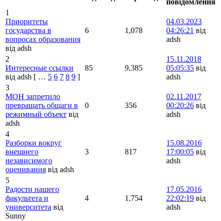
повідомлення
1
Приоритеты
04.03.2023
государства в
6
1,078
04:26:21
від
вопросах образования
adsh
від adsh
2
15.11.2018
Интересные ссылки
85
9,385
05:05:35
від
від adsh
[
…
5
6
7
8
9
]
adsh
3
МОН запретило
02.11.2017
превращать общаги в
0
356
00:20:26
від
режимный объект
від
adsh
adsh
4
Разборки вокруг
15.08.2016
внешнего
3
817
17:00:05
від
независимого
adsh
оценивания
від adsh
5
Радости нашего
17.05.2016
факультета и
4
1,754
22:02:19
від
университета
від
adsh
Sunny