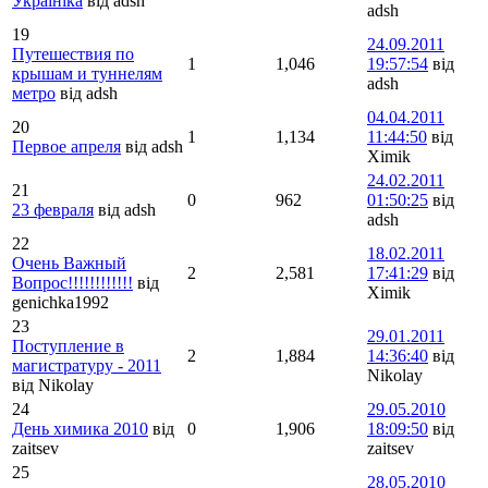
Україніка
від adsh
adsh
19
24.09.2011
Путешествия по
1
1,046
19:57:54
від
крышам и туннелям
adsh
метро
від adsh
04.04.2011
20
1
1,134
11:44:50
від
Первое апреля
від adsh
Ximik
24.02.2011
21
0
962
01:50:25
від
23 февраля
від adsh
adsh
22
18.02.2011
Очень Важный
2
2,581
17:41:29
від
Вопрос!!!!!!!!!!!!
від
Ximik
genichka1992
23
29.01.2011
Поступление в
2
1,884
14:36:40
від
магистратуру - 2011
Nikolay
від Nikolay
24
29.05.2010
День химика 2010
від
0
1,906
18:09:50
від
zaitsev
zaitsev
25
28.05.2010