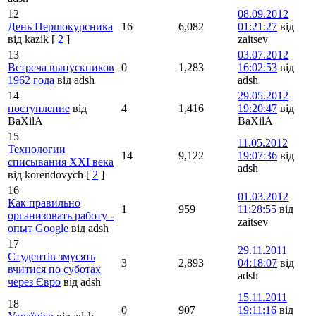
12
08.09.2012
День Першокурсника
16
6,082
01:21:27
від
від kazik
[
2
]
zaitsev
13
03.07.2012
Встреча выпускников
0
1,283
16:02:53
від
1962 года
від adsh
adsh
14
29.05.2012
поступление
від
4
1,416
19:20:47
від
BaXilA
BaXilA
15
11.05.2012
Технологии
14
9,122
19:07:36
від
списывания XXI века
adsh
від korendovych
[
2
]
16
01.03.2012
Как правильно
1
959
11:28:55
від
организовать работу -
zaitsev
опыт Google
від adsh
17
29.11.2011
Студентів змусять
3
2,893
04:18:07
від
вчитися по суботах
adsh
через Євро
від adsh
15.11.2011
18
0
907
19:11:16
від