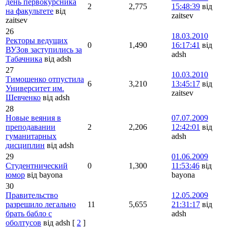
день первокурсника
2
2,775
15:48:39
від
на факультете
від
zaitsev
zaitsev
26
18.03.2010
Ректоры ведущих
0
1,490
16:17:41
від
ВУЗов заступились за
adsh
Табачника
від adsh
27
10.03.2010
Тимошенко отпустила
6
3,210
13:45:17
від
Университет им.
zaitsev
Шевченко
від adsh
28
Новые веяния в
07.07.2009
преподавании
2
2,206
12:42:01
від
гуманитарных
adsh
дисциплин
від adsh
29
01.06.2009
Студентнический
0
1,300
11:53:46
від
юмор
від bayona
bayona
30
Правительство
12.05.2009
разрешило легально
11
5,655
21:31:17
від
брать бабло с
adsh
оболтусов
від adsh
[
2
]