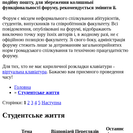
подібну пошту, для збереження колишньої
функціональності форуму, рекомендується змінити її.
Форум є місцем неформального спілкування абітурієнтів,
студентів, випускників та співробітників факультету. Всі
повідомлення, опубліковані на форумі, відображають
виключно точку зору їхніх авторів і, в жодному разі, не є
офіційною позицією факультету. Зі свого боку, адміністрація
форуму стежить лише за дотриманням загальноприйнятих
норм громадського спілкування та технічною працездатністю
форуму.
Для тих, хто не має кириличної розкладки клавіатури -
віртуальна клавіатура
. Бажаємо вам приємного проведення
часу!
Головна
»
Студентське життя
Сторінки:
1
2
3
4
5
Наступна
Студентське життя
Останнє
Тема
Відповідей
Переглядів