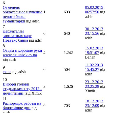
6
Отменено
05.02.2015
обязательное изучение
1
693
06:57:50
від
целого блока
adsh
гуманитарки
від adsh
7
30.12.2013
Держателям
0
640
23:15:56
від
зарплатных карт
adsh
Правекс банка
від adsh
8
15.02.2013
Отдам в хорошие руки
4
1,242
19:51:07
від
www.dx.univ.kiev.ua
Banan
від adsh
11.02.2013
9
0
504
15:45:27
від
ex.ua
від adsh
adsh
10
23.12.2012
Вибори голови
3
1,626
23:25:28
від
студпарламенту 2012 -
Ximik
нелегітимні!
від Ximik
11
18.12.2012
Распорядок работы на
0
703
23:12:09
від
ближайшие дни
від
adsh
adsh