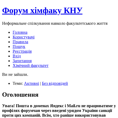
Форум хімфаку КНУ
Неформальне спілкування навколо факультетського життя
Головна
Користувачі
Правила
Пошук
Реєстрація
Вхід
Запитання
Хімічний факультет
Ви не зайшли.
Теми:
Активні
|
Без відповідей
Оголошення
Увага! Пошта в доменах Яндекс і Mail.ru не працюватиме у
профілях форумчан через введені урядом України санкції
проти цих компаній. Всім, хто раніше використовував