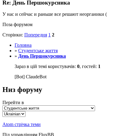
Re: День Першокурсника
У нас и сейчас и раньше все решают неорганики (
Поза форумом
Сторінки:
Попередня
1
2
Головна
»
Студентське життя
»
День Першокурсника
Зараз в цій темі користувачів:
0
, гостей:
1
[Bot] ClaudeBot
Низ форуму
Перейти в
Atom стрічка теми
Під управлінням FluxBB