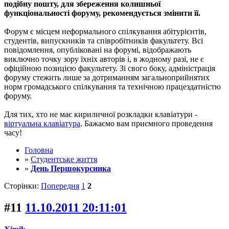
подібну пошту, для збереження колишньої
функціональності форуму, рекомендується змінити її.
Форум є місцем неформального спілкування абітурієнтів,
студентів, випускників та співробітників факультету. Всі
повідомлення, опубліковані на форумі, відображають
виключно точку зору їхніх авторів і, в жодному разі, не є
офіційною позицією факультету. Зі свого боку, адміністрація
форуму стежить лише за дотриманням загальноприйнятих
норм громадського спілкування та технічною працездатністю
форуму.
Для тих, хто не має кириличної розкладки клавіатури -
віртуальна клавіатура
. Бажаємо вам приємного проведення
часу!
Головна
»
Студентське життя
»
День Першокурсника
Сторінки:
Попередня
1
2
#11
11.10.2011 20:11:01