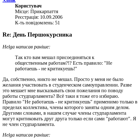
Ximik
Користувач
Місце: Прикарпаття
Реєстрація: 10.09.2006
К-ть повідомлень: 51
Re: День Першокурсника
Helga написав раніше:
Так кто вам мешал присоединяться к
общественным работам?!? Есть правило: "Не
работаешь - не критикуешь!"
Да, собственно, никто не мешал. Просто у меня не было
желания участвовать в студенческом самоуправлении. Разве
это мешает мне высказывать свои пожелания по поводу
работы студпарламента? Всё таки я тоже его избираю.
Правило "Не работаешь - не критикуешь" применимо только в
пределах коллектива, члены которого заняты одним делом.
Другими словами, в нашем случае члены студпарламента
могут критиковать друг друга только если сами "работают". Я
не член студпарламента.
Helga написав раніше: