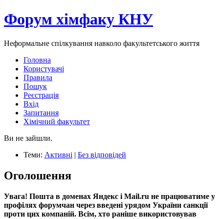
Форум хімфаку КНУ
Неформальне спілкування навколо факультетського життя
Головна
Користувачі
Правила
Пошук
Реєстрація
Вхід
Запитання
Хімічний факультет
Ви не зайшли.
Теми:
Активні
|
Без відповідей
Оголошення
Увага! Пошта в доменах Яндекс і Mail.ru не працюватиме у
профілях форумчан через введені урядом України санкції
проти цих компаній. Всім, хто раніше використовував