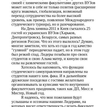
связей с химическими факультетами других ВУЗов
может нести в себе не только позитив (расширение
круга знакомых, глобализация, возможный
переход сотрудничества на более высокий
уровень, как пример, появление Международного
студенческого турнира), но и разочарование.
На День химика-2011 в Киев съехалось 25
гостей из украинских ВУЗов (Харьков,
Днепропетровск), Беларуси, самых разных
регионов России. Что из этого вылилось? Думаю,
многие заметили, что хоть из года в год качество
"гуляний" периодически падает, но в этом году
был резкий спад. Лидеры позабыли про своих
студентов и свою Aльма матер, и кинули свои
силы на развлечение гостей.
Хотелось бы напомнить, что функции
студенческого самоуправления направлены на
студентов нашего хим. фака. И в дальнейшем
дружеские посиделки с гостями желательно
организовывать за кулисами чисто внутренних
факультетских праздников, таких как ДП, Мисс и
Мистер, Новый год.
Я надеюсь, что мои пожелания будут
услышаны и осознаны нашими Лидерами, на
которых висит ответственность сделать факультет