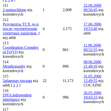
111
22.06.2006
2-quinuclidone
від
1
2,008
00:56:45
від
korendovych
korendovych
112
Результаты ТСХ до и
17.06.2006
после употребления
4
2,175
19:53:40
від
спиртных напитков :)
adsh
від adsh
113
11.06.2006
Coordination Complex
0
861
00:52:55
від
of Fe(VI)
від
korendovych
korendovych
114
08.06.2006
Metallography
від
0
896
21:49:10
від
korendovych
korendovych
115
31.05.2006
Забавные письма
від
22
11,173
12:49:55
від
adsh
[
2
3
]
COCAINE
116
26.05.2006
DNA independent
0
996
18:43:33
від
inheritance
від
korendovych
korendovych
117