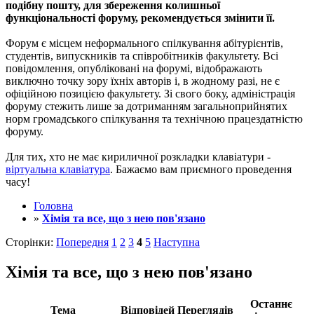
подібну пошту, для збереження колишньої
функціональності форуму, рекомендується змінити її.
Форум є місцем неформального спілкування абітурієнтів,
студентів, випускників та співробітників факультету. Всі
повідомлення, опубліковані на форумі, відображають
виключно точку зору їхніх авторів і, в жодному разі, не є
офіційною позицією факультету. Зі свого боку, адміністрація
форуму стежить лише за дотриманням загальноприйнятих
норм громадського спілкування та технічною працездатністю
форуму.
Для тих, хто не має кириличної розкладки клавіатури -
віртуальна клавіатура
. Бажаємо вам приємного проведення
часу!
Головна
»
Хімія та все, що з нею пов'язано
Сторінки:
Попередня
1
2
3
4
5
Наступна
Хімія та все, що з нею пов'язано
Останнє
Тема
Відповідей
Переглядів