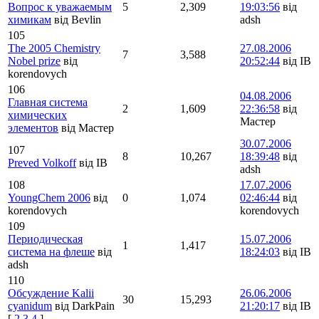
Вопрос к уважаемым
5
2,309
19:03:56
від
химикам
від Bevlin
adsh
105
The 2005 Chemistry
27.08.2006
7
3,588
Nobel prize
від
20:52:44
від IB
korendovych
106
04.08.2006
Главная система
2
1,609
22:36:58
від
химических
Мастер
элементов
від Мастер
30.07.2006
107
8
10,267
18:39:48
від
Preved Volkoff
від IB
adsh
108
17.07.2006
YoungChem 2006
від
0
1,074
02:46:44
від
korendovych
korendovych
109
Периодическая
15.07.2006
1
1,417
система на флеше
від
18:24:03
від IB
adsh
110
Обсуждение Kalii
26.06.2006
30
15,293
cyanidum
від DarkPain
21:20:17
від IB
[
2
3
4
]