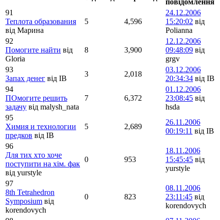
повідомлення
91
24.12.2006
Теплота образования
5
4,596
15:20:02
від
від Марина
Polianna
92
12.12.2006
Помогите найти
від
8
3,900
09:48:09
від
Gloria
grgv
93
03.12.2006
3
2,018
Запах денег
від IB
20:34:34
від IB
94
01.12.2006
ПОмогите решить
7
6,372
23:08:45
від
задачу
від malysh_nata
hsda
95
26.11.2006
Химия и технологии
5
2,689
00:19:11
від IB
предков
від IB
96
18.11.2006
Для тих хто хоче
0
953
15:45:45
від
поступити на хім. фак
yurstyle
від yurstyle
97
08.11.2006
8th Tetrahedron
0
823
23:11:45
від
Symposium
від
korendovych
korendovych