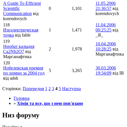
A Guide To Efficient
11.05.2006
Scientific
0
1,101
21:36:57
від
Communication
від
korendovych
korendovych
118
11.04.2006
Изоэлектрическая
1
1,471
00:25:25
від
точка
від fable
_Я_
119
10.04.2006
Ниобат кальция
2
1,978
10:28:25
від
Са2Nb2O7
від
Марганафтика
Марганафтика
120
Нобелевская премия
30.03.2006
5
3,265
по химии за 2004 год
19:34:09
від IB
від adsh
Сторінки:
Попередня
1
2
3
4
5
Наступна
Головна
»
Хімія та все, що з нею пов'язано
Низ форуму