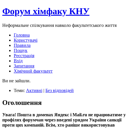
Форум хімфаку КНУ
Неформальне спілкування навколо факультетського життя
Головна
Користувачі
Правила
Пошук
Реєстрація
Вхід
Запитання
Хімічний факультет
Ви не зайшли.
Теми:
Активні
|
Без відповідей
Оголошення
Увага! Пошта в доменах Яндекс і Mail.ru не працюватиме у
профілях форумчан через введені урядом України санкції
проти цих компаній. Всім, хто раніше використовував