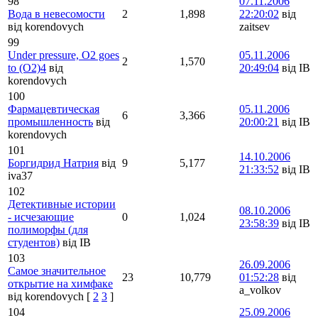
98
07.11.2006
Вода в невесомости
2
1,898
22:20:02
від
від korendovych
zaitsev
99
Under pressure, O2 goes
05.11.2006
2
1,570
to (O2)4
від
20:49:04
від IB
korendovych
100
Фармацевтическая
05.11.2006
6
3,366
промышленность
від
20:00:21
від IB
korendovych
101
14.10.2006
Боргидрид Натрия
від
9
5,177
21:33:52
від IB
iva37
102
Детективные истории
08.10.2006
- исчезающие
0
1,024
23:58:39
від IB
полиморфы (для
студентов)
від IB
103
26.09.2006
Самое значительное
23
10,779
01:52:28
від
открытие на химфаке
a_volkov
від korendovych
[
2
3
]
104
25.09.2006