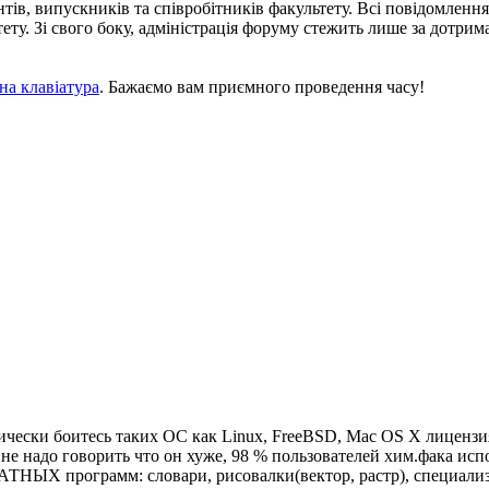
тів, випускників та співробітників факультету. Всі повідомленн
льтету. Зі свого боку, адміністрація форуму стежить лише за дот
на клавіатура
. Бажаємо вам приємного проведення часу!
чески боитесь таких ОС как Linux, FreeBSD, Mac OS X лицензия 
 не надо говорить что он хуже, 98 % пользователей хим.фака ис
НЫХ программ: словари, рисовалки(вектор, растр), специализ