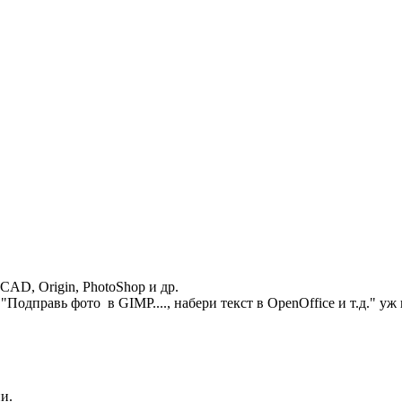
CAD, Origin, PhotoShop и др.
Подправь фото в GIMP...., набери текст в OpenOffice и т.д." уж
и.