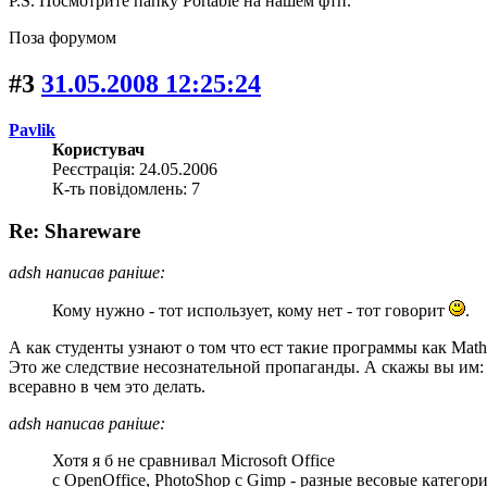
P.S. Посмотрите папку Portable на нашем фтп.
Поза форумом
#3
31.05.2008 12:25:24
Pavlik
Користувач
Реєстрація: 24.05.2006
К-ть повідомлень: 7
Re: Shareware
adsh написав раніше:
Кому нужно - тот использует, кому нет - тот говорит
.
А как студенты узнают о том что ест такие программы как Math
Это же следствие несознательной пропаганды. А скажы вы им: "
всеравно в чем это делать.
adsh написав раніше:
Хотя я б не сравнивал Microsoft Office
с OpenOffice, PhotoShop с Gimp - разные весовые категори