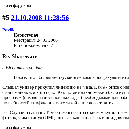
Поза форумом
#5
21.10.2008 11:28:56
Pavlik
Користувач
Реєстрація: 24.05.2006
К-ть повідомлень: 7
Re: Shareware
adsh написав раніше:
Боюсь, что - большинству: многие компы на факультете сл
Слышал универ прикупил лицензию на Vista. Как 97 office с н
стоит копейки, а вот софт....Как по мне давно можно было куп
программ (изходя из поставленых задач) необходымый для работ
потребностей химфака и я могу такой список составить.
p.s. Случай из жизни. У моей жены сестра с мужем купили ком
фотках, я им скинул GIMP, показал как это делать и они довол
Поза форумом