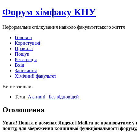
Форум хімфаку КНУ
Неформальне спілкування навколо факультетського життя
Головна
Користувачі
Правила
Пошук
Реєстрація
Вхід
Запитання
Хімічний факультет
Ви не зайшли.
Теми:
Активні
|
Без відповідей
Оголошення
Увага! Пошта в доменах Яндекс і Mail.ru не працюватиме у 
пошту, для збереження колишньої функціональності форуму, 