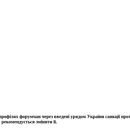
профілях форумчан через введені урядом України санкції прот
рекомендується змінити її.