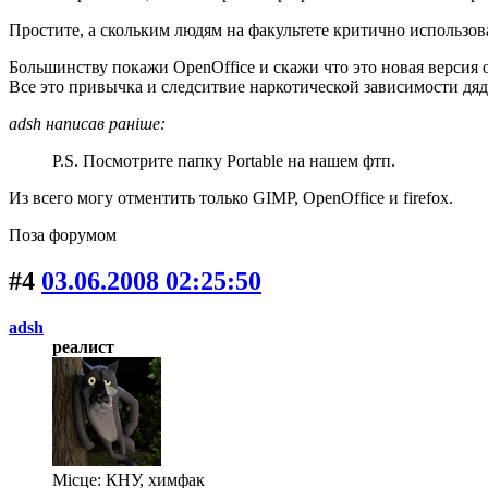
Простите, а скольким людям на факультете критично использован
Большинству покажи OpenOffice и скажи что это новая версия от
Все это привычка и следситвие наркотической зависимости дяди
adsh написав раніше:
P.S. Посмотрите папку Portable на нашем фтп.
Из всего могу отментить только GIMP, OpenOffice и firefox.
Поза форумом
#4
03.06.2008 02:25:50
adsh
реалист
Місце: КНУ, химфак