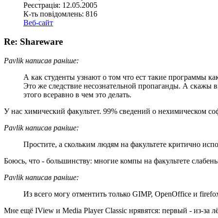
Реєстрація: 12.05.2005
К-ть повідомлень: 816
Веб-сайт
Re: Shareware
Pavlik написав раніше:
А как студенты узнают о том что ест такие программы как
Это же следствие несознательной пропаганды. А скажы вы 
этого всеравно в чем это делать.
У нас химический факультет. 99% сведений о нехимическом соф
Pavlik написав раніше:
Простите, а скольким людям на факультете критично исполь
Боюсь, что - большинству: многие компы на факультете слабеньк
Pavlik написав раніше:
Из всего могу отментить только GIMP, OpenOffice и firefo
Мне ещё IView и Media Player Classic нрявятся: первый - из-за 