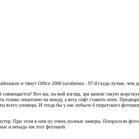
абенькие и тянут Office 2000 (особенно - 97-й) куда лучше, чем
ей совмещается? Вот вы, на мой взгляд, зря заняли такую жорстк
ить только лицензию на винду, а весь софт ставить опен. Предв
ы всего универа. И тогда бы у нас небыло б пиратского фотошопа
путер. При этом в нем ну очень полные ламеры. Попросили фотощ
ьные и ненадо им этот фотошоб.