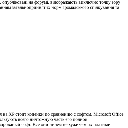
я, опубліковані на форумі, відображають виключно точку зору
риманням загальноприйнятих норм громадського спілкування та
на XP стоит копейки по сравнению с софтом. Microsoft Office
пользують всего ничтожную часть его полной
ированый софт. Все они ничем не хуже чем их платные