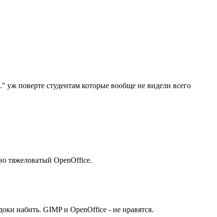
д." уж поверте студентам которые вообще не видели всего
ьно тяжеловатый OpenOffice.
доки набить. GIMP и OpenOffice - не нравятся.