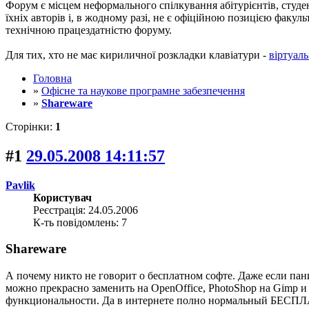
Форум є місцем неформального спілкування абітурієнтів, студен
їхніх авторів і, в жодному разі, не є офіційною позицією факу
технічною працездатністю форуму.
Для тих, хто не має кириличної розкладки клавіатури -
віртуаль
Головна
»
Офісне та наукове програмне забезпечення
»
Shareware
Сторінки:
1
#1
29.05.2008 14:11:57
Pavlik
Користувач
Реєстрація: 24.05.2006
К-ть повідомлень: 7
Shareware
А почему никто не говорит о бесплатном софте. Даже если пани
можно прекрасно заменить на OpenOffice, PhotoShop на Gimp и
функциональности. Да в интернете полно нормальный БЕСПЛАТ