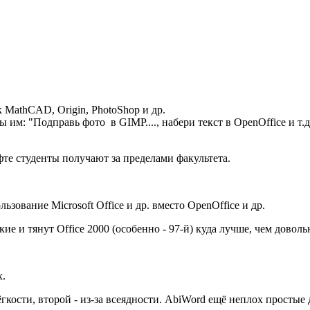
 MathCAD, Origin, PhotoShop и др.
им: "Подправь фото в GIMP...., набери текст в OpenOffice и т.
те студенты получают за пределами факультета.
зование Microsoft Office и др. вместо OpenOffice и др.
ие и тянут Office 2000 (особенно - 97-й) куда лучше, чем довол
x.
лёгкости, второй - из-за всеядности. AbiWord ещё неплох простые 