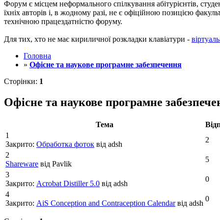
Форум є місцем неформального спілкування абітурієнтів, студен
їхніх авторів і, в жодному разі, не є офіційною позицією факу
технічною працездатністю форуму.
Для тих, хто не має кириличної розкладки клавіатури -
віртуаль
Головна
»
Офісне та наукове програмне забезпечення
Сторінки:
1
Офісне та наукове програмне забезпече
Тема
Від
1
2
Закрито:
Обработка фоток
від adsh
2
5
Shareware
від Pavlik
3
0
Закрито:
Acrobat Distiller 5.0
від adsh
4
0
Закрито:
AiS Conception and Contraception Calendar
від adsh