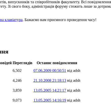
тів, випускників та співробітників факультету. Всі повідомленн
льтету. Зі свого боку, адміністрація форуму стежить лише за дот
на клавіатура
. Бажаємо вам приємного проведення часу!
ння
повідей
Переглядів
Останнє повідомлення
6,502
07.06.2009 00:50:51
від adsh
4,246
21.10.2008 21:18:13
від adsh
3,859
13.05.2005 14:21:17
від adsh
9,073
13.05.2005 14:16:19
від adsh