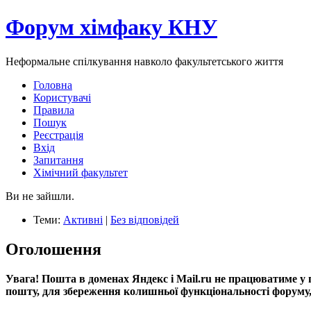
Форум хімфаку КНУ
Неформальне спілкування навколо факультетського життя
Головна
Користувачі
Правила
Пошук
Реєстрація
Вхід
Запитання
Хімічний факультет
Ви не зайшли.
Теми:
Активні
|
Без відповідей
Оголошення
Увага! Пошта в доменах Яндекс і Mail.ru не працюватиме у 
пошту, для збереження колишньої функціональності форуму, 