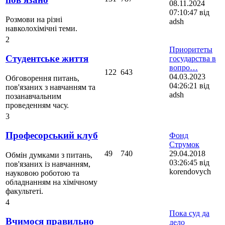
08.11.2024
07:10:47 від
Розмови на різні
adsh
навколохімічні теми.
2
Приоритеты
Студентське життя
государства в
вопро…
122
643
04.03.2023
Обговорення питань,
04:26:21 від
пов'язаних з навчанням та
adsh
позанавчальним
проведенням часу.
3
Професорський клуб
Фонд
Струмок
49
740
29.04.2018
Обмін думками з питань,
03:26:45 від
пов'язаних із навчанням,
korendovych
науковою роботою та
обладнанням на хімічному
факультеті.
4
Пока суд да
Вчимося правильно
дело