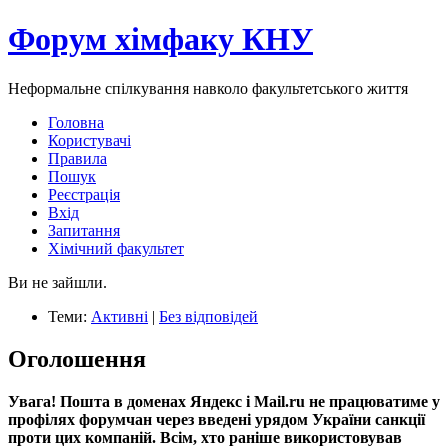
Форум хімфаку КНУ
Неформальне спілкування навколо факультетського життя
Головна
Користувачі
Правила
Пошук
Реєстрація
Вхід
Запитання
Хімічний факультет
Ви не зайшли.
Теми:
Активні
|
Без відповідей
Оголошення
Увага! Пошта в доменах Яндекс і Mail.ru не працюватиме у
профілях форумчан через введені урядом України санкції
проти цих компаній. Всім, хто раніше використовував