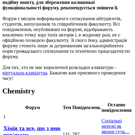
подібну пошту, для збереження колишньої
функціональності форуму, рекомендується змінити її.
Форум є місцем неформального спілкування абітурієнтів,
студентів, випускників та співробітників факультету. Всі
повідомлення, опубліковані на форумі, відображають
виключно точку зору їхніх авторів і, в жодному разі, не є
офіційною позицією факультету. Зі свого боку, адміністрація
форуму стежить лише за дотриманням загальноприйнятих
норм громадського спілкування та технічною працездатністю
форуму.
Для тих, хто не має кириличної розкладки клавіатури -
віртуальна клавіатура
. Бажаємо вам приємного проведення
часу!
Chemistry
Останнє
Форум
Тем
Повідомлень
повідомлення
1
Соціальні
мережі як
Хімія та все, що з нею
явище суча…
131
787
пов'язано