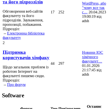
та його підрозділів
WordPress, або
"чому все так
Обговорення веб-сайтів
17
252
с…
20.04.2023
факультету та його
19:00:19 від
підрозділів. Зауваження,
adsh
пропозиції, побажання.
Підрозділ:
--
Електронна бібліотека
факультету
2
Підтримка
Новини ІОС
хімічного
користувачів хімфаку
факультет…
44
297
01.01.2026
Щодо загальник проблем із
21:17:45 від
роботою Інтернет на
adsh
факультеті пишемо сюди.
Підрозділ:
--
Про форум
Software
Останнє
Форум
Тем
Повідомлень