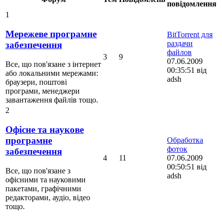
повідомлення
1
Мережеве програмне
BitTorrent для
раздачи
забезпечення
файлов
3
9
07.06.2009
Все, що пов'язане з інтернет
00:35:51 від
або локальними мережами:
adsh
браузери, поштові
програми, менеджери
завантаження файлів тощо.
2
Офісне та наукове
програмне
Обработка
фоток
забезпечення
4
11
07.06.2009
00:50:51 від
Все, що пов'язане з
adsh
офісними та науковими
пакетами, графічними
редакторами, аудіо, відео
тощо.