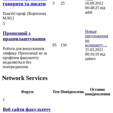
3
25
16.09.2012
говорити та писати
00:48:25 від
adsh
Пам'яті проф. [Корнілова
М.Ю.]
5
Новые
Пропозиції з
предложения
працевлаштування
по
85
150
аспиранту…
Робота для випускників
31.03.2021
хімфаку. Пропозиції не за
00:16:10 від
профілем факультету
zaitsev
видаляються без
попередження.
Network Services
Останнє
Форум
Тем
Повідомлень
повідомлення
1
Веб сайти факультету