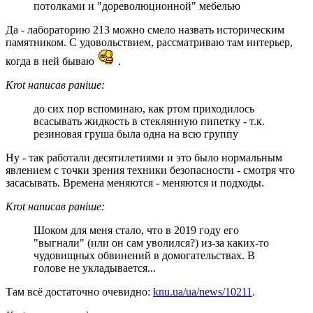
потолками и "дореволюционной" мебелью
Да - лабораторию 213 можно смело назвать историческим
памятником. С удовольствием, рассматриваю там интерьер,
когда в ней бываю
.
Krot написав раніше:
до сих пор вспоминаю, как ртом приходилось
всасывать жидкость в стеклянную пипетку - т.к.
резиновая груша была одна на всю группу
Ну - так работали десятилетиями и это было нормальным
явлением с точки зрения техники безопасности - смотря что
засасывать. Времена меняются - меняются и подходы.
Krot написав раніше:
Шоком для меня стало, что в 2019 году его
"выгнали" (или он сам уволился?) из-за каких-то
чудовищных обвинений в домогательствах. В
голове не укладывается...
Там всё достаточно очевидно:
knu.ua/ua/news/10211
.