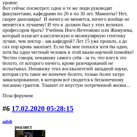
уровне.
Вот сейчас посмотрел: одни и те же люди руководят
факультетами, кафедрами по 20 и по 30 лет. Мамонты? Нет,
скорее динозавры! И ничего не меняется, ничего вообще не
меняется к лучшему! И что я должен был у этих великих
профессоров брать? Учебник Инге-Вечтомово или Жимулева,
который излагает классическую и молекулярную генетику
лучше, чем лектор - зав.кафедрой? Лет 15 уже прошло, а до
сих пор кровь закипает. Если бы мне попался хотя бы один,
хотя бы один честный человек в этой квази-научной помойке!
Честно говоря, ненавижу самого себя - за то, что влез в это
болото, от которого ничего, кроме разочарований не
испытывал. Ненавижу этих восхвалителей западной науки,
которая суть такое же вонючее болото, только более хитро
замаскированное, в котором всё сводится к бесконечному
писанию грантов. Тошнит от впустую потреченной жизни...
Поза форумом
#6
17.02.2020 05:28:15
adsh
реалист