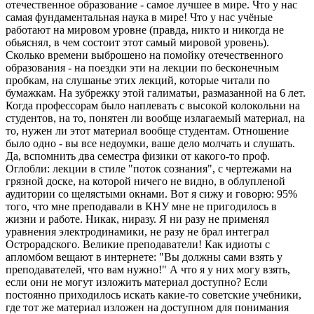
отечественное образование - самое лучшее в мире. Что у нас
самая фундаментальная наука в мире! Что у нас учёные
работают на мировом уровне (правда, никто и никогда не
обьяснял, в чем состоит этот самый мировой уровень).
Сколько времени выброшено на помойку отечественного
образования - на поездки эти на лекции по бесконечным
пробкам, на слушанье этих лекций, которые читали по
бумажкам. На зубрежку этой галиматьи, размазанной на 6 лет.
Когда профессорам было наплевать с высокой колокольни на
студентов, на то, понятен ли вообще излагаемый материал, на
то, нужен ли этот материал вообще студентам. Отношение
было одно - вы все недоумки, ваше дело молчать и слушать.
Да, вспомнить два семестра физики от какого-то проф.
Оглобли: лекции в стиле "поток сознания", с чертежами на
грязной доске, на которой ничего не видно, в облупленой
аудитории со щелястыми окнами. Вот я сижу и говорю: 95%
того, что мне преподавали в КНУ мне не пригодилось в
жизни и работе. Никак, ниразу. Я ни разу не применял
уравнения электродинамики, не разу не брал интеграл
Острорадского. Великие преподаватели! Как идиоты с
апломбом вещают в интернете: "Вы должны сами взять у
преподавателей, что вам нужно!" А что я у них могу взять,
если они не могут изложить материал доступно? Если
постоянно приходилось искать какие-то советские учебники,
где тот же материал изложен на доступном для понимания