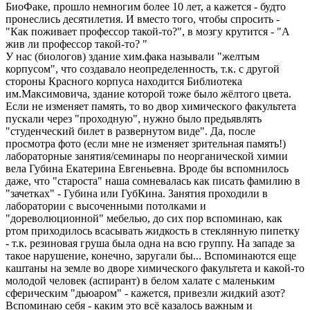
БиоФаке, прошло немногим более 10 лет, а кажется - будто
пронеслись десятилетия. И вместо того, чтобы спросить -
"Как поживает профессор такой-то?", в мозгу крутится - "А
жив ли профессор такой-то? "
У нас (биологов) здание хим.фака называли "желтым
корпусом", что создавало неопределенность, т.к. с другой
стороны Красного корпуса находится Библиотека
им.Максимовича, здание которой тоже было жёлтого цвета.
Если не изменяет память, то во двор химического факультета
пускали через "проходную", нужно было предьявлять
"студенческий билет в развернутом виде". Да, после
просмотра фото (если мне не изменяет зрительная память!)
лабораторные занятия/семинары по неорганической химии
вела Губина Екатерина Евгеньевна. Вроде бы вспомнилось
даже, что "староста" наша сомневалась как писать фамилию в
"зачетках" - Губина или ГубКина. Занятия проходили в
лаборатории с высоченными потолками и
"дореволюционной" мебелью, до сих пор вспоминаю, как
ртом приходилось всасывать жидкость в стеклянную пипетку
- т.к. резиновая груша была одна на всю группу. На западе за
такое нарушение, конечно, заругали бы... Вспоминаются еще
каштаны на земле во дворе химического факультета и какой-то
молодой человек (аспирант) в белом халате с маленьким
сферическим "дьюаром" - кажется, привезли жидкий азот?
Вспоминаю себя - каким это всё казалось важным и