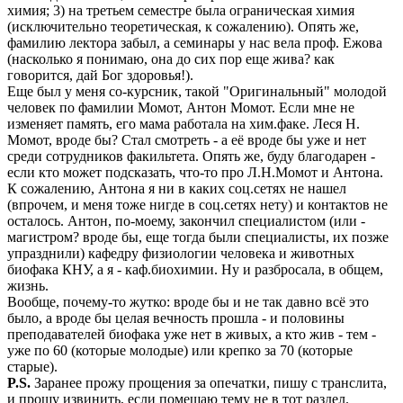
химия; 3) на третьем семестре была ограническая химия
(исключительно теоретическая, к сожалению). Опять же,
фамилию лектора забыл, а семинары у нас вела проф. Ежова
(насколько я понимаю, она до сих пор еще жива? как
говорится, дай Бог здоровья!).
Еще был у меня со-курсник, такой "Оригинальный" молодой
человек по фамилии Момот, Антон Момот. Если мне не
изменяет память, его мама работала на хим.факе. Леся Н.
Момот, вроде бы? Стал смотреть - а её вроде бы уже и нет
среди сотрудников факильтета. Опять же, буду благодарен -
если кто может подсказать, что-то про Л.Н.Момот и Антона.
К сожалению, Антона я ни в каких соц.сетях не нашел
(впрочем, и меня тоже нигде в соц.сетях нету) и контактов не
осталось. Антон, по-моему, закончил специалистом (или -
магистром? вроде бы, еще тогда были специалисты, их позже
упразднили) кафедру физиологии человека и животных
биофака КНУ, а я - каф.биохимии. Ну и разбросала, в общем,
жизнь.
Вообще, почему-то жутко: вроде бы и не так давно всё это
было, а вроде бы целая вечность прошла - и половины
преподавателей биофака уже нет в живых, а кто жив - тем -
уже по 60 (которые молодые) или крепко за 70 (которые
старые).
P.S.
Заранее прожу прощения за опечатки, пишу с транслита,
и прошу извинить, если помещаю тему не в тот раздел.