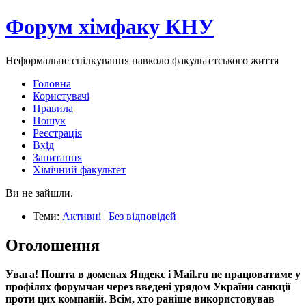
Форум хімфаку КНУ
Неформальне спілкування навколо факультетського життя
Головна
Користувачі
Правила
Пошук
Реєстрація
Вхід
Запитання
Хімічний факультет
Ви не зайшли.
Теми:
Активні
|
Без відповідей
Оголошення
Увага! Пошта в доменах Яндекс і Mail.ru не працюватиме у
профілях форумчан через введені урядом України санкції
проти цих компаній. Всім, хто раніше використовував