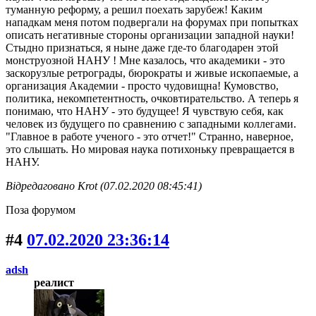
туманную реформу, а решил поехать зарубеж! Каким
нападкам меня потом подвергали на форумах при попытках
описать негативные стороны организации западной науки!
Стыдно признаться, я ныне даже где-то благодарен этой
монструозной НАНУ ! Мне казалось, что академики - это
заскорузлые ретрограды, бюрократы и живые ископаемые, а
организация Академии - просто чудовищна! Кумовство,
политика, некомпетентность, очковтирательство. А теперь я
понимаю, что НАНУ - это будущее! Я чувствую себя, как
человек из будущего по сравнению с западными коллегами.
"Главное в работе ученого - это отчет!" Странно, наверное,
это слышать. Но мировая наука потихоньку превращается в
НАНУ.
Відредаговано Krot (07.02.2020 08:45:41)
Поза форумом
#4
07.02.2020 23:36:14
adsh
реалист