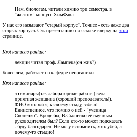
Нам, биологам, читали химию три семестра, в
"желтом" корпусе ХимФака
У нас его называют "старый корпус". Точнее - есть даже два
старых корпуса. См. презентацию по ссылке вверху на
этой
странице.
Krot написав раніше:
лекции читал проф. Лампека(он жив?)
Более чем, работает на кафедре неорганики.
Krot написав раніше:
а семинары(т.е. лабораторные работы) вела
приятная женщина (хороший преподаватель!),
ФИО которой я, к своему стыду, забыл!
Единственное, что помню о ней - "ученица
Скопенко". Вроде бы, В.Скопенко её научным
руководителем был? Если кто-то может подсказать
- буду благодарен. Не могу вспомнить, хоть убей, а
почему-то стыдно!