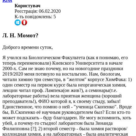
Krot
Користувач
Реєстрація: 06.02.2020
К-ть повідомлень: 5
Л. Н. Момот?
Доброго времени суток,
Я учился на Биологическом Факультета (как я понимаю, его
теперь переименовали) Киевского Университета в начале
2000-х. Сам не знаю почему, но на новогодние праздники
2019/2020 меня потянуло на ностальгию. Нам, биологам,
читали химию три семестра, в "желтом" корпусе ХимФака: 1)
один семестр на первом курсе была неорганическая химия,
лекции читал проф. Лампека(он жив?), а семинары(т.е.
лабораторные работы) вела приятная женщина (хороший
преподаватель!), ФИО которой я, к своему стыду, забыл!
Единственное, что помню о ней - "ученица Скопенко". Вроде
бы, В.Скопенко её научным руководителем был? Если кто-то
может подсказать - буду благодарен. Не могу вспомнить, хоть
убей, а почему-то стыдно! лаборантом была Зинаида
Филипповна [?]; 2) второй семестр - была химия растворов/
коллоидная химия, а на лабораторных - была аналитическая