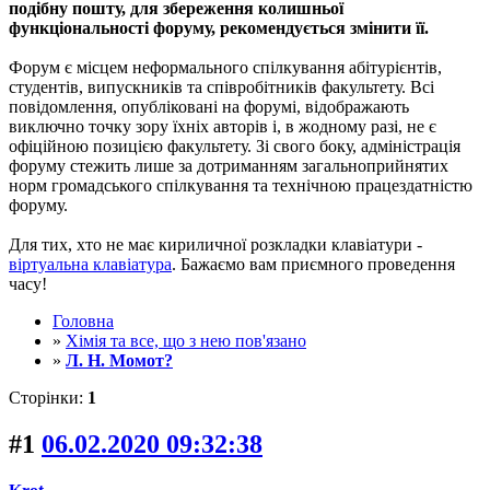
подібну пошту, для збереження колишньої
функціональності форуму, рекомендується змінити її.
Форум є місцем неформального спілкування абітурієнтів,
студентів, випускників та співробітників факультету. Всі
повідомлення, опубліковані на форумі, відображають
виключно точку зору їхніх авторів і, в жодному разі, не є
офіційною позицією факультету. Зі свого боку, адміністрація
форуму стежить лише за дотриманням загальноприйнятих
норм громадського спілкування та технічною працездатністю
форуму.
Для тих, хто не має кириличної розкладки клавіатури -
віртуальна клавіатура
. Бажаємо вам приємного проведення
часу!
Головна
»
Хімія та все, що з нею пов'язано
»
Л. Н. Момот?
Сторінки:
1
#1
06.02.2020 09:32:38