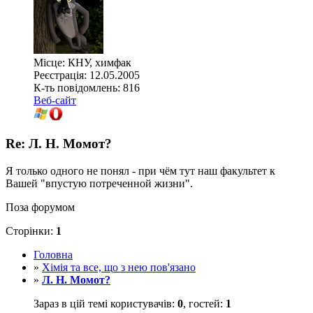
Місце: КНУ, химфак
Реєстрація: 12.05.2005
К-ть повідомлень: 816
Веб-сайт
Re: Л. Н. Момот?
Я только одного не понял - при чём тут наш факультет к
Вашей "впустую потреченной жизни".
Поза форумом
Сторінки:
1
Головна
»
Хімія та все, що з нею пов'язано
»
Л. Н. Момот?
Зараз в цій темі користувачів:
0
, гостей:
1