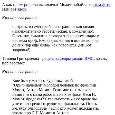
А как примерно она выглядела? Может найдёте на
этом фото
.
Или
вот здесь
.
Krot написав раніше:
на третьем семестре была ограническая химия
(исключительно теоретическая, к сожалению).
Опять же, фамилию лектора забыл, а семинары у
нас вела проф. Ежова (насколько я понимаю, она
до сих пор еще жива? как говорится, дай Бог
здоровья!).
Татьяна Григорьевна -
доцент кафедры химии ВМС
, до сих
пор работает.
Krot написав раніше:
Еще был у меня со-курсник, такой
"Оригинальный" молодой человек по фамилии
Момот, Антон Момот. Если мне не изменяет
память, его мама работала на хим.факе. Леся Н.
Момот, вроде бы? Стал смотреть - а её вроде бы
уже и нет среди сотрудников факильтета. Опять
же, буду благодарен - если кто может подсказать,
что-то про Л.Н.Момот и Антона.