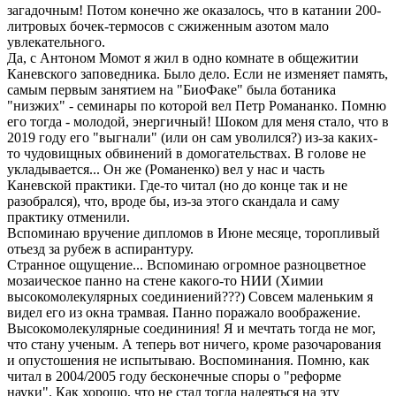
загадочным! Потом конечно же оказалось, что в катании 200-
литровых бочек-термосов с сжиженным азотом мало
увлекательного.
Да, с Антоном Момот я жил в одно комнате в общежитии
Каневского заповедника. Было дело. Если не изменяет память,
самым первым занятием на "БиоФаке" была ботаника
"низжих" - семинары по которой вел Петр Романанко. Помню
его тогда - молодой, энергичный! Шоком для меня стало, что в
2019 году его "выгнали" (или он сам уволился?) из-за каких-
то чудовищных обвинений в домогательствах. В голове не
укладывается... Он же (Романенко) вел у нас и часть
Каневской практики. Где-то читал (но до конце так и не
разобрался), что, вроде бы, из-за этого скандала и саму
практику отменили.
Вспоминаю вручение дипломов в Июне месяце, торопливый
отьезд за рубеж в аспирантуру.
Странное ощущение... Вспоминаю огромное разноцветное
мозаическое панно на стене какого-то НИИ (Химии
высокомолекулярных соединиений???) Совсем маленьким я
видел его из окна трамвая. Панно поражало воображение.
Высокомолекулярные соедининия! Я и мечтать тогда не мог,
что стану ученым. А теперь вот ничего, кроме разочарования
и опустошения не испытываю. Воспоминания. Помню, как
читал в 2004/2005 году бесконечные споры о "реформе
науки". Как хорошо, что не стал тогда надеяться на эту