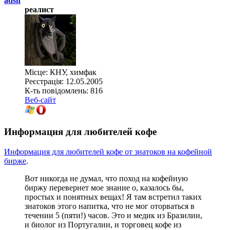
adsh
реалист
Місце: КНУ, химфак
Реєстрація: 12.05.2005
К-ть повідомлень: 816
Веб-сайт
Информация для любителей кофе
Информация для любителей кофе от знатоков на кофейной
бирже
.
Вот никогда не думал, что поход на кофейную
биржу перевернет мое знание о, казалось бы,
простых и понятных вещах! Я там встретил таких
знатоков этого напитка, что не мог оторваться в
течении 5 (пяти!) часов. Это и медик из Бразилии,
и биолог из Португалии, и торговец кофе из