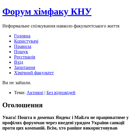
Форум хімфаку КНУ
Неформальне спілкування навколо факультетського життя
Головна
Користувачі
Правила
Пошук
Реєстрація
Вхід
Запитання
Хімічний факультет
Ви не зайшли.
Теми:
Активні
|
Без відповідей
Оголошення
Увага! Пошта в доменах Яндекс і Mail.ru не працюватиме у
профілях форумчан через введені урядом України санкції
проти цих компаній. Всім, хто раніше використовував