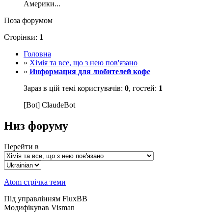
Америки...
Поза форумом
Сторінки:
1
Головна
»
Хімія та все, що з нею пов'язано
»
Информация для любителей кофе
Зараз в цій темі користувачів:
0
, гостей:
1
[Bot] ClaudeBot
Низ форуму
Перейти в
Atom стрічка теми
Під управлінням FluxBB
Модифікував Visman