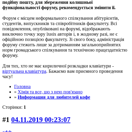
подібну пошту, для збереження колишньої
функціональності форуму, рекомендується змінити її.
Форум є місцем неформального спілкування абітурієнтів,
студентів, випускників та співробітників факультету. Всі
повідомлення, опубліковані на форумі, відображають
виключно точку зору їхніх авторів і, в жодному разі, не є
офіційною позицією факультету. Зі свого боку, адміністрація
форуму стежить лише за дотриманням загальноприйнятих
норм громадського спілкування та технічною працездатністю
форуму.
Для тих, хто не має кириличної розкладки клавіатури -
віртуальна клавіатура
. Бажаємо вам приємного проведення
часу!
Головна
»
Хімія та все, що з нею пов'язано
»
Информация для любителей кофе
Сторінки:
1
#1
04.11.2019 00:23:07