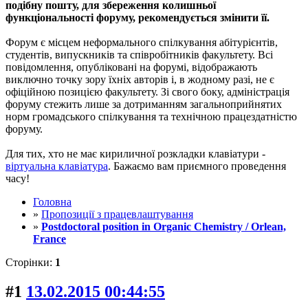
подібну пошту, для збереження колишньої
функціональності форуму, рекомендується змінити її.
Форум є місцем неформального спілкування абітурієнтів,
студентів, випускників та співробітників факультету. Всі
повідомлення, опубліковані на форумі, відображають
виключно точку зору їхніх авторів і, в жодному разі, не є
офіційною позицією факультету. Зі свого боку, адміністрація
форуму стежить лише за дотриманням загальноприйнятих
норм громадського спілкування та технічною працездатністю
форуму.
Для тих, хто не має кириличної розкладки клавіатури -
віртуальна клавіатура
. Бажаємо вам приємного проведення
часу!
Головна
»
Пропозиції з працевлаштування
»
Postdoctoral position in Organic Chemistry / Orlean,
France
Сторінки:
1
#1
13.02.2015 00:44:55