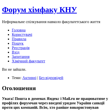
Форум хімфаку КНУ
Неформальне спілкування навколо факультетського життя
Головна
Користувачі
Правила
Пошук
Реєстрація
Вхід
Запитання
Хімічний факультет
Ви не зайшли.
Теми:
Активні
|
Без відповідей
Оголошення
Увага! Пошта в доменах Яндекс і Mail.ru не працюватиме у
профілях форумчан через введені урядом України санкції
проти цих компаній. Всім, хто раніше використовував