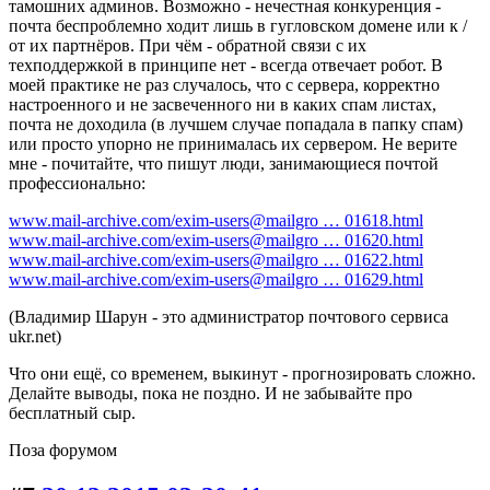
тамошних админов. Возможно - нечестная конкуренция -
почта беспроблемно ходит лишь в гугловском домене или к /
от их партнёров. При чём - обратной связи с их
техподдержкой в принципе нет - всегда отвечает робот. В
моей практике не раз случалось, что с сервера, корректно
настроенного и не засвеченного ни в каких спам листах,
почта не доходила (в лучшем случае попадала в папку спам)
или просто упорно не принималась их сервером. Не верите
мне - почитайте, что пишут люди, занимающиеся почтой
профессионально:
www.mail-archive.com/exim-users@mailgro … 01618.html
www.mail-archive.com/exim-users@mailgro … 01620.html
www.mail-archive.com/exim-users@mailgro … 01622.html
www.mail-archive.com/exim-users@mailgro … 01629.html
(Владимир Шарун - это администратор почтового сервиса
ukr.net)
Что они ещё, со временем, выкинут - прогнозировать сложно.
Делайте выводы, пока не поздно. И не забывайте про
бесплатный сыр.
Поза форумом