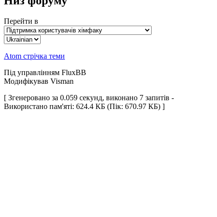
Низ форуму
Перейти в
Atom стрічка теми
Під управлінням FluxBB
Модифікував Visman
[ Згенеровано за 0.059 секунд, виконано 7 запитів -
Використано пам'яті: 624.4 КБ (Пік: 670.97 КБ) ]