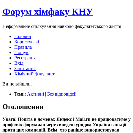
Форум хімфаку КНУ
Неформальне спілкування навколо факультетського життя
Головна
Користувачі
Правила
Пошук
Реєстрація
Вхід
Запитання
Хімічний факультет
Ви не зайшли.
Теми:
Активні
|
Без відповідей
Оголошення
Увага! Пошта в доменах Яндекс і Mail.ru не працюватиме у
профілях форумчан через введені урядом України санкції
проти цих компаній. Всім, хто раніше використовував