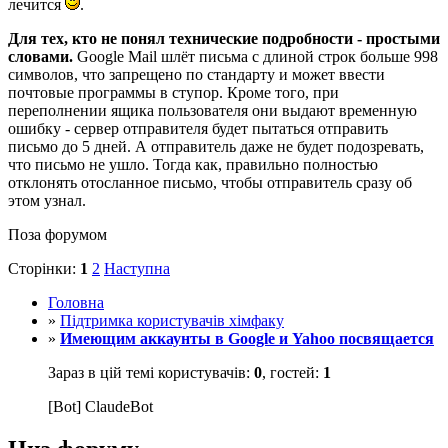
лечится
.
Для тех, кто не понял технические подробности - простыми
словами.
Google Mail шлёт письма с длиной строк больше 998
символов, что запрещено по стандарту и может ввести
почтовые программы в ступор. Кроме того, при
переполнении ящика пользователя они выдают временную
ошибку - сервер отправителя будет пытаться отправить
письмо до 5 дней. А отправитель даже не будет подозревать,
что письмо не ушло. Тогда как, правильно полностью
отклонять отосланное письмо, чтобы отправитель сразу об
этом узнал.
Поза форумом
Сторінки:
1
2
Наступна
Головна
»
Підтримка користувачів хімфаку
»
Имеющим аккаунты в Google и Yahoo посвящается
Зараз в цій темі користувачів:
0
, гостей:
1
[Bot] ClaudeBot