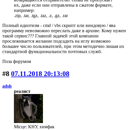
их, даже если они отправлены в сжатом формате,
например:
.zip, .tar, .tgz, .taz, .z, .gz, .rar
Полный идиотизм - cmd / vbs скрипт или виндовую / ява
программу невозможно переслать
даже в архиве
. Кому нужен
такой сервис??? Главной задачей этой компании
прослеживается желание подсадить на иглу возможно
большее число пользователей, при этом методично лишая их
стандартной функциональности почтовых служб.
Поза форумом
#8
07.11.2018 20:13:08
adsh
реалист
Місце: КНУ, химфак