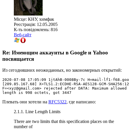
Місце: КНУ, химфак
Реєстрація: 12.05.2005
К-ть повідомлень: 816
Веб-сайт
Re: Имеющим аккаунты в Google и Yahoo
посвящается
Из сегодняшних неожиданных, но закономерных открытий:
2020-07-08 17:05:09 1jtAhB-0008By-7c H=mail-lf1-f68.goo
[209.85.167.68] X=TLS1.2:ECDHE-RSA-AES128-GCM-SHA256:12
F=<xyz@gmail.com> rejected after DATA: Maximum allowed 
length is 998 octets, got 3447
Плевать они хотели на
RFC5322
, где написано:
2.1.1. Line Length Limits
There are two limits that this specification places on the
number of