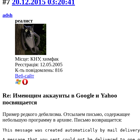
#7
20.12.2015 03:20:41
adsh
реалист
Місце: КНУ, химфак
Реєстрація: 12.05.2005
К-ть повідомлень: 816
Веб-сайт
Re: Имеющим аккаунты в Google и Yahoo
посвящается
Пример редкого дебилизма. Отсылаем письмо, содержащее
небольшую программу в архиве. Письмо возвращается:
This message was created automatically by mail delivery
A message that you sent could not be delivered to one o