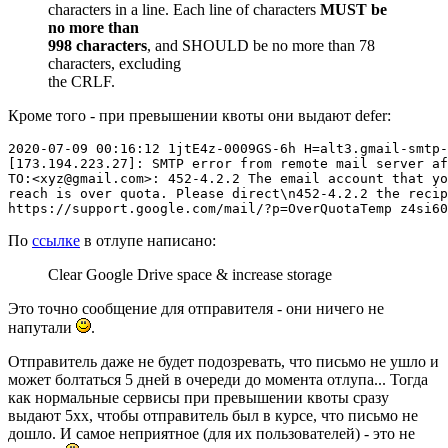
characters in a line. Each line of characters
MUST be
no more than
998 characters
, and SHOULD be no more than 78
characters, excluding
the CRLF.
Кроме того - при превышении квоты они выдают defer:
2020-07-09 00:16:12 1jtE4z-0009GS-6h H=alt3.gmail-smtp-
[173.194.223.27]: SMTP error from remote mail server af
TO:<xyz@gmail.com>: 452-4.2.2 The email account that yo
reach is over quota. Please direct\n452-4.2.2 the recip
https://support.google.com/mail/?p=OverQuotaTemp z4si60
По
ссылке
в отлупе написано:
Clear Google Drive space & increase storage
Это точно сообщение для отправителя - они ничего не
напутали
.
Отправитель даже не будет подозревать, что письмо не ушло и
может болтаться 5 дней в очереди до момента отлупа... Тогда
как нормальные сервисы при превышении квоты сразу
выдают 5хх, чтобы отправитель был в курсе, что письмо не
дошло. И самое неприятное (для их пользователей) - это не