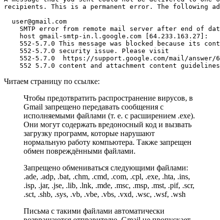
recipients. This is a permanent error. The following ad
  user@gmail.com

    SMTP error from remote mail server after end of dat
    host gmail-smtp-in.l.google.com [64.233.163.27]:

    552-5.7.0 This message was blocked because its cont
    552-5.7.0 security issue. Please visit

    552-5.7.0  https://support.google.com/mail/answer/6
    552 5.7.0 content and attachment content guidelines
Читаем страницу по ссылке:
Чтобы предотвратить распространение вирусов, в
Gmail запрещено передавать сообщения с
исполняемыми файлами (т. е. c расширением .exe).
Они могут содержать вредоносный код и вызвать
загрузку программ, которые нарушают
нормальную работу компьютера. Также запрещен
обмен повреждёнными файлами.
Запрещено обмениваться следующими файлами:
.ade, .adp, .bat, .chm, .cmd, .com, .cpl, .exe, .hta, .ins,
.isp, .jar, .jse, .lib, .lnk, .mde, .msc, .msp, .mst, .pif, .scr,
.sct, .shb, .sys, .vb, .vbe, .vbs, .vxd, .wsc, .wsf, .wsh
Письма с такими файлами автоматически
возвращаются отправителю. Gmail не пропускает