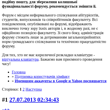
подібну пошту, для збереження колишньої
функціональності форуму, рекомендується змінити її.
Форум є місцем неформального спілкування абітурієнтів,
студентів, випускників та співробітників факультету. Всі
повідомлення, опубліковані на форумі, відображають
виключно точку зору їхніх авторів і, в жодному разі, не є
офіційною позицією факультету. Зі свого боку, адміністрація
форуму стежить лише за дотриманням загальноприйнятих
норм громадського спілкування та технічною працездатністю
форуму.
Для тих, хто не має кириличної розкладки клавіатури -
віртуальна клавіатура
. Бажаємо вам приємного проведення
часу!
Головна
»
Підтримка користувачів хімфаку
»
Имеющим аккаунты в Google и Yahoo посвящается
Сторінки:
1
2
Наступна
#1
27.07.2013 02:34:43