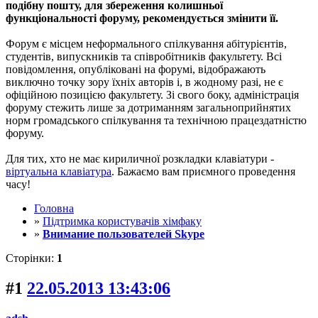
подібну пошту, для збереження колишньої
функціональності форуму, рекомендується змінити її.
Форум є місцем неформального спілкування абітурієнтів,
студентів, випускників та співробітників факультету. Всі
повідомлення, опубліковані на форумі, відображають
виключно точку зору їхніх авторів і, в жодному разі, не є
офіційною позицією факультету. Зі свого боку, адміністрація
форуму стежить лише за дотриманням загальноприйнятих
норм громадського спілкування та технічною працездатністю
форуму.
Для тих, хто не має кириличної розкладки клавіатури -
віртуальна клавіатура
. Бажаємо вам приємного проведення
часу!
Головна
»
Підтримка користувачів хімфаку
»
Внимание пользователей Skype
Сторінки:
1
#1
22.05.2013 13:43:06