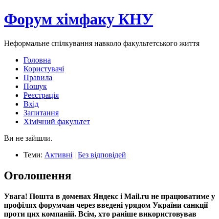
Форум хімфаку КНУ
Неформальне спілкування навколо факультетського життя
Головна
Користувачі
Правила
Пошук
Реєстрація
Вхід
Запитання
Хімічний факультет
Ви не зайшли.
Теми:
Активні
|
Без відповідей
Оголошення
Увага! Пошта в доменах Яндекс і Mail.ru не працюватиме у
профілях форумчан через введені урядом України санкції
проти цих компаній. Всім, хто раніше використовував