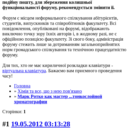
подібну пошту, для збереження колишньої
функціональності форуму, рекомендується змінити її.
Форум є місцем неформального спілкування абітурієнтів,
студентів, випускників та співробітників факультету. Всі
повідомлення, опубліковані на форумі, відображають
виключно точку зору їхніх авторів і, в жодному разі, не є
офіційною позицією факультету. Зі свого боку, адміністрація
форуму стежить лише за дотриманням загальноприйнятих
норм громадського спілкування та технічною працездатністю
форуму.
Для тих, хто не має кириличної розкладки клавіатури -
віртуальна клавіатура
. Бажаємо вам приємного проведення
часу!
Головна
»
Хімія та все, що з нею пов'язано
»
Марк Ротко как мастер ...тонкослойной
хроматографии
Сторінки:
1
#1
19.05.2012 03:13:28