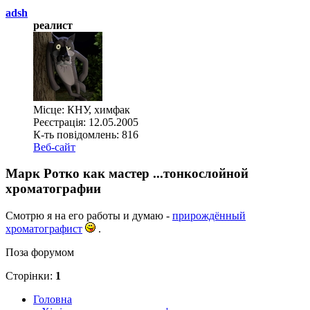
adsh
реалист
Місце: КНУ, химфак
Реєстрація: 12.05.2005
К-ть повідомлень: 816
Веб-сайт
Марк Ротко как мастер ...тонкослойной
хроматографии
Смотрю я на его работы и думаю -
прирождённый
хроматографист
.
Поза форумом
Сторінки:
1
Головна