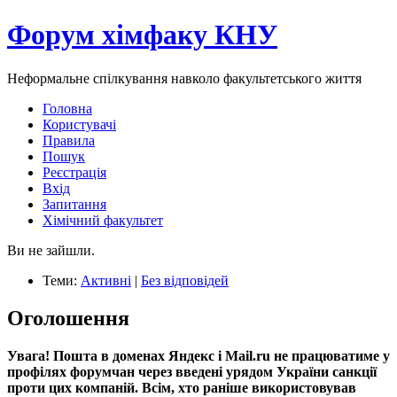
Форум хімфаку КНУ
Неформальне спілкування навколо факультетського життя
Головна
Користувачі
Правила
Пошук
Реєстрація
Вхід
Запитання
Хімічний факультет
Ви не зайшли.
Теми:
Активні
|
Без відповідей
Оголошення
Увага! Пошта в доменах Яндекс і Mail.ru не працюватиме у
профілях форумчан через введені урядом України санкції
проти цих компаній. Всім, хто раніше використовував