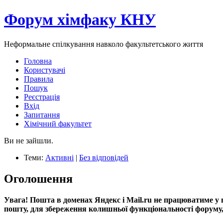
Форум хімфаку КНУ
Неформальне спілкування навколо факультетського життя
Головна
Користувачі
Правила
Пошук
Реєстрація
Вхід
Запитання
Хімічний факультет
Ви не зайшли.
Теми:
Активні
|
Без відповідей
Оголошення
Увага! Пошта в доменах Яндекс і Mail.ru не працюватиме у 
пошту, для збереження колишньої функціональності форуму, 