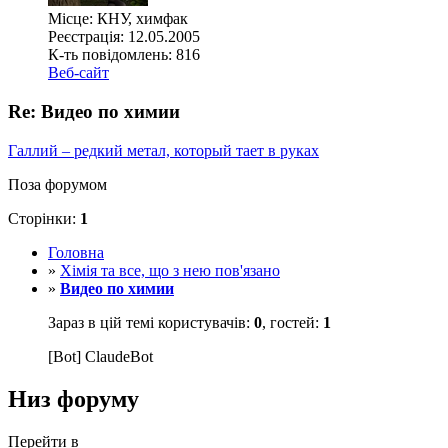
Місце: КНУ, химфак
Реєстрація: 12.05.2005
К-ть повідомлень: 816
Веб-сайт
Re: Видео по химии
Галлий – редкий метал, который тает в руках
Поза форумом
Сторінки:
1
Головна
»
Хімія та все, що з нею пов'язано
»
Видео по химии
Зараз в цій темі користувачів:
0
, гостей:
1
[Bot] ClaudeBot
Низ форуму
Перейти в