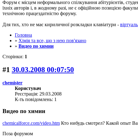
Форум є місцем неформального спілкування абітурієнтів, студен
їхніх авторів і, в жодному разі, не є офіційною позицією факу
технічною працездатністю форуму.
Для тих, хто не має кириличної розкладки клавіатури -
віртуаль
Головна
»
Хімія та все, що з нею пов'язано
»
Видео по химии
Сторінки:
1
#1
30.03.2008 00:07:50
chemister
Користувач
Реєстрація: 29.03.2008
К-ть повідомлень: 1
Видео по химии
chemicalforce.com/video.htm
Кто нибудь смотрел? Какой опыт Ва
Поза форумом