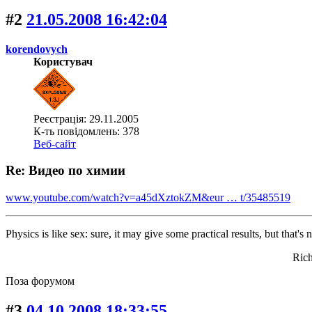
#2
21.05.2008 16:42:04
korendovych
Користувач
Реєстрація: 29.11.2005
К-ть повідомлень: 378
Веб-сайт
Re: Видео по химии
www.youtube.com/watch?v=a45dXztokZM&eur … t/35485519
Physics is like sex: sure, it may give some practical results, but that's
Richard Feyn
Поза форумом
#3
04.10.2008 18:33:55