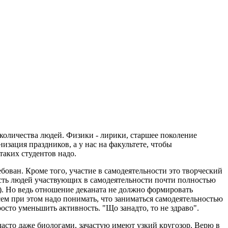
 количества людей. Физики - лирики, старшее поколение
изация праздников, а у нас на факультете, чтобы
 таких студентов надо.
бован. Кроме того, участие в самодеятельности это творческий
асть людей участвующих в самодеятельности почти полностью
). Но ведь отношение деканата не должно формировать
ем при этом надо понимать, что заниматься самодеятельностью
росто уменьшить активность. "Що занадто, то не здраво".
часто даже биологами, зачастую имеют узкий кругозор. Верю в