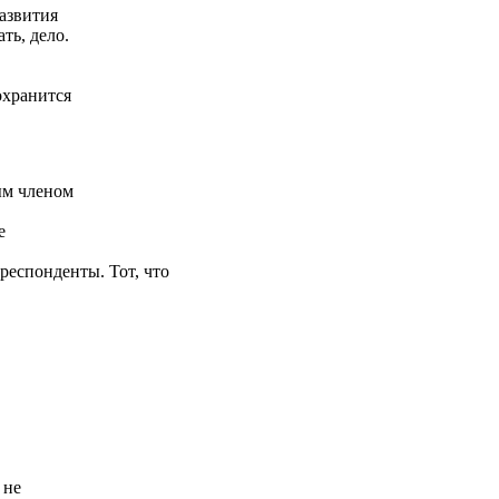
азвития
ть, дело.
охранится
ым членом
е
орреспонденты. Тот, что
 не