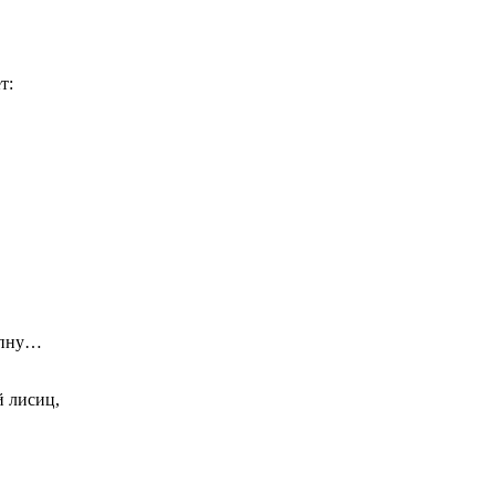
т:
лопну…
й лисиц,