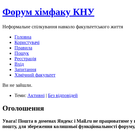
Форум хімфаку КНУ
Неформальне спілкування навколо факультетського життя
Головна
Користувачі
Правила
Пошук
Реєстрація
Вхід
Запитання
Хімічний факультет
Ви не зайшли.
Теми:
Активні
|
Без відповідей
Оголошення
Увага! Пошта в доменах Яндекс і Mail.ru не працюватиме у 
пошту, для збереження колишньої функціональності форуму, 