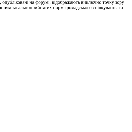
я, опубліковані на форумі, відображають виключно точку зору
риманням загальноприйнятих норм громадського спілкування та