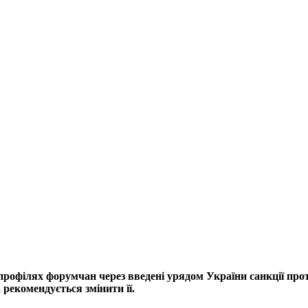
профілях форумчан через введені урядом України санкції прот
рекомендується змінити її.