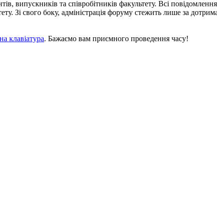
тів, випускників та співробітників факультету. Всі повідомленн
льтету. Зі свого боку, адміністрація форуму стежить лише за дот
на клавіатура
. Бажаємо вам приємного проведення часу!