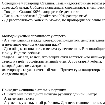
Совещание у товарища Сталина. Тема - недостаточные темпы р
советской науки. Собрали академиков, спрашивают, в чем, деска
- Товарищ Сталин! 90% - лодыри и бездельники!
- Так в чем проблема? Давайте эти 90% расстреляем!
- Да расстрелять-то, конечно, можно, но пропорция все равно с
Молодой ученый спрашивает у старого:
- А в чем разница между член-корреспондентом, действительн
и почетным членом Академии наук?
- Да в общем-то она есть, и весьма существенная. Вот подойдит
к окну. Видите, собачья
свадьба. Так вот, те псы, что вокруг суки вертятся, - то член-к
сверху на ней - то действительный член. А тот старый кобель,
который даже не смотрит в
их сторону - то уже почетный член. Причем сука олицетворяет
Академию наук.
Приходит женщина в ателье к портнихе:
- Сшейте мне пожалуйста ночную рубашку длиной 3 метра.
- А зачем вам такая?
- А у меня муж - научный работник. Для него главное - поиск, а