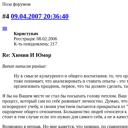
Поза форумом
#4
09.04.2007 20:36:40
IB
Користувач
Реєстрація: 08.02.2006
К-ть повідомлень: 217
Re: Химия И Юмор
Banan написав раніше:
Ну в смысле культурного и общего воспитания. то, что о
тоже понимает, что анализировать и ставить опыты - это 
организовать праздник, первое, что ты должен сделать, та
Я бы на Вашем месте не стал бы посыпать голову пеплом. Ваш 
процесс, который сам по себе развивает личностно. Думаю, чт
игнорируют учебу, и своим участием пытаются прикрыться от 
ощущение общего отношения. Большинство людей относятся к в
стоит в том случае если это нужно для самого себя, а не в кач
Возможно я неправ. Но мне кажется, что химики, по сравнению