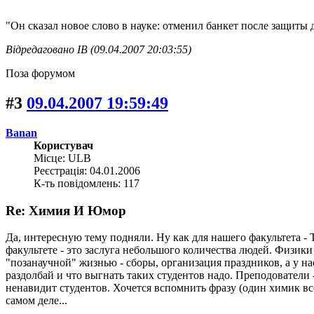
"Он сказал новое слово в науке: отменил банкет после защиты 
Відредаговано IB (09.04.2007 20:03:55)
Поза форумом
#3
09.04.2007 19:59:49
Banan
Користувач
Місце: ULB
Реєстрація: 04.01.2006
К-ть повідомлень: 117
Re: Химия И Юмор
Да, интересную тему подняли. Ну как для нашего факультета - 
факультете - это заслуга небольшого количества людей. Физики
"позанаучной" жизнью - сборы, организация праздников, а у нас
раздолбай и что выгнать таких студентов надо. Преподователи -
ненавидит студентов. Хочется вспомнить фразу (один химик все
самом деле...