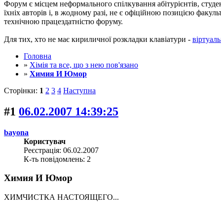
Форум є місцем неформального спілкування абітурієнтів, студен
їхніх авторів і, в жодному разі, не є офіційною позицією факу
технічною працездатністю форуму.
Для тих, хто не має кириличної розкладки клавіатури -
віртуаль
Головна
»
Хімія та все, що з нею пов'язано
»
Химия И Юмор
Сторінки:
1
2
3
4
Наступна
#1
06.02.2007 14:39:25
bayona
Користувач
Реєстрація: 06.02.2007
К-ть повідомлень: 2
Химия И Юмор
ХИМЧИСТКА НАСТОЯЩЕГО...