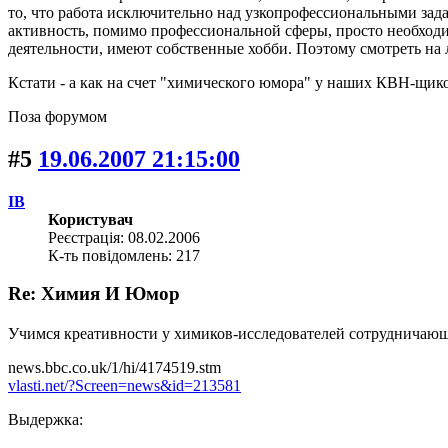
то, что работа исключительно над узкопрофессиональными задач
активность, помимо профессиональной сферы, просто необходи
деятельности, имеют собственные хобби. Поэтому смотреть на л
Кстати - а как на счет "химического юмора" у наших КВН-щиков
Поза форумом
#5
19.06.2007 21:15:00
IB
Користувач
Реєстрація: 08.02.2006
К-ть повідомлень: 217
Re: Химия И Юмор
Учимся креативности у химиков-исследователей сотрудничающи
news.bbc.co.uk/1/hi/4174519.stm
vlasti.net/?Screen=news&id=213581
Выдержка: