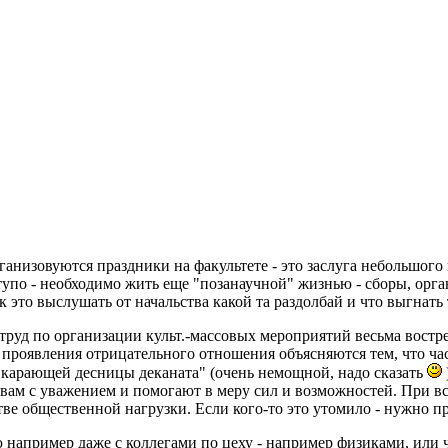
рганизовуются праздники на факультете - это заслуга небольшого
тупо - необходимо жить еще "позанаучной" жизнью - сборы, орган
к это выслушать от начальства какой та раздолбай и что выгнать
труд по организации культ.-массовых мероприятий весьма востре
о проявления отрицательного отношения объясняются тем, что ч
"карающей десницы деканата" (очень немощной, надо сказать
ам с уважением и помогают в меру сил и возможностей. При вс
естве общественной нагрузки. Если кого-то это утомило - нужно п
 например даже с коллегами по цеху - например физиками, или 