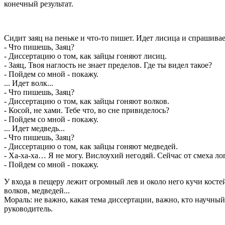
конечный результат.
Сидит заяц на пеньке и что-то пишет. Идет лисица и спрашивае
- Что пишешь, Заяц?
- Диссертацию о том, как зайцы гоняют лисиц.
- Заяц, Твоя наглость не знает пределов. Где ты видел такое?
- Пойдем со мной - покажу.
... Идет волк...
- Что пишешь, Заяц?
- Диссертацию о том, как зайцы гоняют волков.
- Косой, не хами. Тебе что, во сне привиделось?
- Пойдем со мной - покажу.
... Идет медведь...
- Что пишешь, Заяц?
- Диссертацию о том, как зайцы гоняют медведей.
- Ха-ха-ха… Я не могу. Вислоухий негодяй. Сейчас от смеха 
- Пойдем со мной - покажу.
У входа в пещеру лежит огромный лев и около него кучи косте
волков, медведей...
Мораль: не важно, какая тема диссертации, важно, кто научный
руководитель.