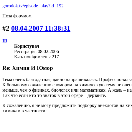
gorodok.tv/episode_play?id=192
Поза форумом
#2
08.04.2007 11:38:31
IB
Користувач
Реєстрація: 08.02.2006
К-ть повідомлень: 217
Re: Химия И Юмор
Тема очень благодатная, давно напрашивалась. Профессиональ
К большому сожалению с юмором на химическую тему не очень 
меньше, чем о физиках, биологах или математиках. А жаль – н
Так что если кто-то знаток в этой сфере – дерзайте.
К сожалению, я не могу предложить подборку анекдотов на хими
химикам в частности: