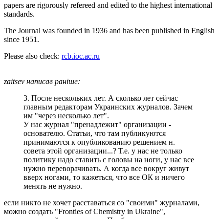
papers are rigorously refereed and edited to the highest international
standards.
The Journal was founded in 1936 and has been published in English
since 1951.
Please also check:
rcb.ioc.ac.ru
zaitsev написав раніше:
3. После нескольких лет. А сколько лет сейчас
главным редакторам Украинских журналов. Зачем
им "через несколько лет".
У нас журнал "пренадлежит" организации -
основателю. Статьи, что там публикуются
принимаются к опубликованию решением н.
совета этой организации...? Т.е. у нас не только
политику надо ставить с головы на ноги, у нас все
нужно переворачивать. А когда все вокруг живут
вверх ногами, то кажеться, что все ОК и ничего
менять не нужно.
если никто не хочет расставаться со "своими" журналами,
можно создать "Fronties of Chemistry in Ukraine",