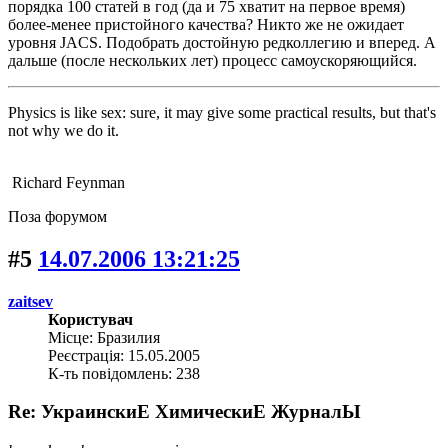
порядка 100 статей в год (да и 75 хватит на первое время)
более-менее пристойного качества? Никто же не ожидает
уровня JACS. Подобрать достойную редколлегию и вперед. А
дальше (после нескольких лет) процесс самоускоряющийся.
Physics is like sex: sure, it may give some practical results, but that's
not why we do it.
Richard Feynman
Поза форумом
#5
14.07.2006 13:21:25
zaitsev
Користувач
Місце: Бразилия
Реєстрація: 15.05.2005
К-ть повідомлень: 238
Re: УкраинскиЕ ХимическиЕ ЖурналЫ