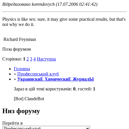
Відредаговано korendovych (17.07.2006 02:41:42)
Physics is like sex: sure, it may give some practical results, but that's
not why we do it.
Richard Feynman
Поза форумом
Сторінки:
1
2
3
4
Наступна
Головна
»
Професорський клуб
»
УкраинскиЕ ХимическиЕ ЖурналЫ
Зараз в цій темі користувачів:
0
, гостей:
1
[Bot] ClaudeBot
Низ форуму
Перейти в