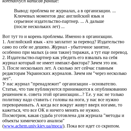
korendovych написав раніше:
Вывод: проблема не журналах, а в организации. ...
Ключевых моментов два: английский язык и
серьезное издательство-партнер. ... А дальше
(после нескольких лет) ...
Вот тут то и корень проблемы. Именно в организации.
1. Английский язык - кто заплатит за перевод? Издательство
само по себе не дешево. Журнал - убыточное занятие,
особенно при малых (а они такие) тиражах, а тут еще перевод.
2. Издательство-партнер как убедить его взвальть на себя
журнал который не имеет импакт-фактора? Зачем это им.
3. После нескольких лет. А сколько лет сейчас главным
редакторам Украинских журналов. Зачем им "через несколько
лет".
У нас журнал "пренадлежит" организации - основателю.
Статьи, что там публикуются принимаются к опубликованию
решением н. совета этой организации...? Т.е. у нас не только
политику надо ставить с головы на ноги, у нас все нужно
переворачивать. А когда все вокруг живут вверх ногами, то
кажеться, что все ОК и ничего менять не нужно.
Посмотрим, какая судьба уготовлена для журнала "методы и
объекты химического анализа"
(
www.achem.univ.kiev.ua/moca/
). Пока все идет со скрипом.