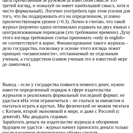
быть прочитанным за рубежом (в известном смысле это
третий взгляд, и пожалуй он имеет наибольший смысл, хотя и
чисто формальный). Логично употребить при этом усилия для
того, что бы поддерживать его на определенном, условно
приличествующем уровне (>0.3). Лично я считаю, что такой
журнал (вероятно один) оптимально издавать на двух языках с
централизованным переводом (это требование времени). Духу
этого взгляда требование статьи принимать «only in english»
не соответствуют в корне. Финансирование такого журнала –
дело государства, поскольку в основе этого взгляда лежит
принцип «независимости», отстаиваемый не отдельным
ученым, а государством (самим ученым это в известной мере
до лампочки).
Вывод – если у государства появится немного денег, нужно
навести определенный порядок в сфере издательства
журналов и реализовать формальный последний формат. не
удасться вНа этом ограничиться – не гнаться за импактом и
пытаться играть в крутых. Мы физический не можем тягаться
с Китаем, второй экономикой в мире, и даже с Россией (с
девятой). Мы двадцать седьмые.
Заработать деньги на издательстве журнала в обозримом
будущем не удастся - журнал начнет приносить деньги только
после вложения значительного объема средств.