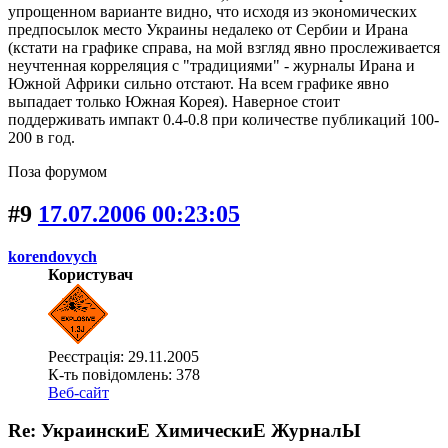
упрощенном варианте видно, что исходя из экономических
предпосылок место Украины недалеко от Сербии и Ирана
(кстати на графике справа, на мой взгляд явно прослеживается
неучтенная корреляция с "традициями" - журналы Ирана и
Южной Африки сильно отстают. На всем графике явно
выпадает только Южная Корея). Наверное стоит
поддерживать импакт 0.4-0.8 при количестве публикаций 100-
200 в год.
Поза форумом
#9
17.07.2006 00:23:05
korendovych
Користувач
Реєстрація: 29.11.2005
К-ть повідомлень: 378
Веб-сайт
Re: УкраинскиЕ ХимическиЕ ЖурналЫ