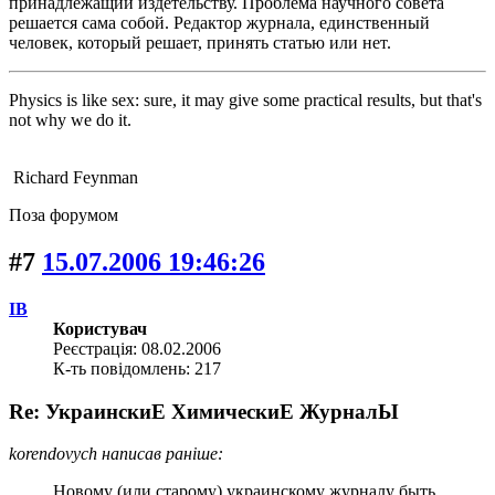
принадлежащий издетельству. Проблема научного совета
решается сама собой. Редактор журнала, единственный
человек, который решает, принять статью или нет.
Physics is like sex: sure, it may give some practical results, but that's
not why we do it.
Richard Feynman
Поза форумом
#7
15.07.2006 19:46:26
IB
Користувач
Реєстрація: 08.02.2006
К-ть повідомлень: 217
Re: УкраинскиЕ ХимическиЕ ЖурналЫ
korendovych написав раніше:
Новому (или старому) украинскому журналу быть