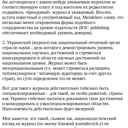
бы договориться с каким нибудь уважаемым журналом за
соответствующую плату и под контолем их редколлегии
подшивать «брендовый» журнал в уважаемый. Вполне,
кстати известный и употребляемый ход. Mendeleev comm. это
несколько менее откровенная форма подобного
сотрудничества на уровне издательств (RSC publishing
обеспечивает необходимый уровень доверия).
2. Украинский (журнал) как национальный печатный орган
отрасли науки , цель которого демонстрировать уровень
национальных научных достижений и стремиться
конкуририровать в области научных достижений на
национальном уровне. Журнал может быть
интернациональным (т.е. может стремиться расширять
публикующуюся / читающую аудиторию за счет других
стран), но сути определения это не меняет.
Вот для такого журнала действительно гибельно быть
специализированным – для такой, не особо развитой, страны
как Украина гибельно пытаться доказывать свои достижения
и конкурировать в узкоспециализированных областях.
Наполняемость действительно будет мизерной.
Мне кажется, что такой, скажем так, националистический
взгляд на журнал (по моему близкий korendovich-у) не