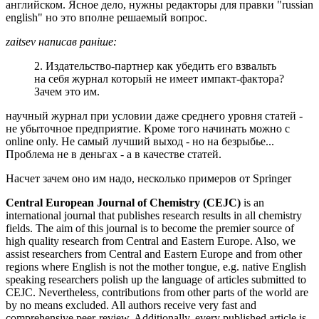
английском. Ясное дело, нужны редакторы для правки "russian
english" но это вполне решаемый вопрос.
zaitsev написав раніше:
2. Издательство-партнер как убедить его взвальть
на себя журнал который не имеет импакт-фактора?
Зачем это им.
научный журнал при условии даже среднего уровня статей -
не убыточное предприятие. Кроме того начинать можно с
online only. Не самый лучший выход - но на безрыбье...
Проблема не в деньгах - а в качестве статей.
Насчет зачем оно им надо, несколько примеров от Springer
Central European Journal of Chemistry (CEJC)
is an
international journal that publishes research results in all chemistry
fields. The aim of this journal is to become the premier source of
high quality research from Central and Eastern Europe. Also, we
assist researchers from Central and Eastern Europe and from other
regions where English is not the mother tongue, e.g. native English
speaking researchers polish up the language of articles submitted to
CEJC. Nevertheless, contributions from other parts of the world are
by no means excluded. All authors receive very fast and
comprehensive peer-review. Additionally, every published article is