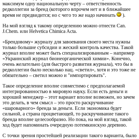
максимум одну национальную черту – ответственность
редколлегии за бренд (которого впрочем нет и в ближайшее
время не предвидится; но с чего то же надо начинать
).
На мой взгляд к такому определению можно отнести Can.
J.Chem. или Helvetica Chimica Acta.
«Брендовому» журналу для завоевания своего места нужны
только большие субсидии и жеский контроль качества. Такой
журнал вполне может быть специализированным – например
«Украинский журнал бионеорганической химии». Конечно,
очень желательно (для быстрого развития журнала), что бы в
редколлегии было несколько нац. «светил», хотя и это тоже не
обязательно – светил можно и "импортировать".
Такое определение вполне совместимо с предполагаемой
интегрированностью в мировую науку. Если есть деньги и
хороший менеджер – этот вариант вполне возможен, но зачем
это делать, в чем смысл – это просто раскручивание
«шароварного» бренда за деньги. Если экономика будет
сильной, а страна процветающей, то раскручивание такого
бренда вполне целесообразно. Но пока, на мой взгляд, такой
ход будет напоминать очередную потемкинскую деревню.
С точки зрения простейшей реализации такого варианта, было