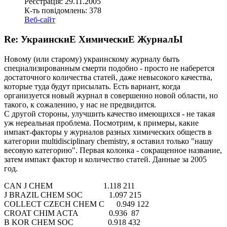
Реєстрація: 29.11.2005
К-ть повідомлень: 378
Веб-сайт
Re: УкраинскиЕ ХимическиЕ ЖурналЫ
Новому (или старому) украинскому журналу быть
специализированным смерти подобно - просто не наберется
достаточного количества статей, даже невысокого качества,
которые туда будут присылать. Есть вариант, когда
организуется новый журнал в совершенно новой области, но
такого, к сожалению, у нас не предвидится.
С другой стороны, улучшить качество имеющихся - не такая
уж нереальная проблема. Посмотрим, к примеры, какие
импакт-факторы у журналов разных химических обществ в
категории multidisciplinary chemistry, я оставил только "нашу
весовую категорию". Первая колонка - сокращенное название,
затем импакт фактор и количество статей. Данные за 2005
год.
CAN J CHEM 1.118 211
J BRAZIL CHEM SOC 1.097 215
COLLECT CZECH CHEM C 0.949 122
CROAT CHIM ACTA 0.936 87
B KOR CHEM SOC 0.918 432