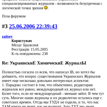
специализированных журналов - возможность безупречная с
логической точки зрения
.
Поза форумом
#3
25.06.2006 22:39:43
zaitsev
Користувач
Місце: Бразилия
Реєстрація: 15.05.2005
К-ть повідомлень: 238
Re: УкраинскиЕ ХимическиЕ ЖурналЫ
Полностью согасен со всем, что написал IB, но хотел бы
добавить, что вопрос существования Украинских Журналов
имеет еще несколько довольно интересных аспектов:
1. Парадокс состоит в том, что объективно, редакторам
журналов все равно, международный их журнал или нет.
Более того, если не международный - меньше забот. В чем тут
суть. Многие наши журналы и их редколегии остались еще с
советских времен. Отгда мы ТУДА не ездили, и то, что нас
ТАМ никто не знает, нас не волнует. Зато ТУТ мы люди