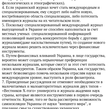
филологических и этнографических).
4. Если украинский журнал хочет стать международным и
специализированным, ему следует либо найти новую,
востребованную область специализации, либо потеснить
имеющиеся журналы на их читательском поле.
5. Поскольку специализированный международный журнал
выпущенный в Украине не способен наполниться за счет
местных ученых специализированной информацией
позволяющий выиграть конкурентную борьбу с другими
журналами(даже насильственным путем), то создание нового
журнала можно решить исключительно через финансовые
инструменты.
6. Путем финансовых вливаний Украина, в лице государства,
вероятно может создать нерыночные преференции
нескольким журналам, которые смогут за этот счет потеснить
своих конкурентов. Таким образом Украина, как государство,
может безвозмездно помочь нескольким отраслям науки на
международном уровне, выступить в роли филантропа.
7. Приведенные рассуждения не отменяют необходимости в
малочитаемых и малоавторитетных журналов двух типов –
«Вестников Х-того» университа и журнала академии наук
страны, которые являются инструментами в первую очередь
отчетности. Кроме, того не была рассмотрена возможность
самоизоляции Украины от науки "внешнего мира", и
придание смысла существованию украинских