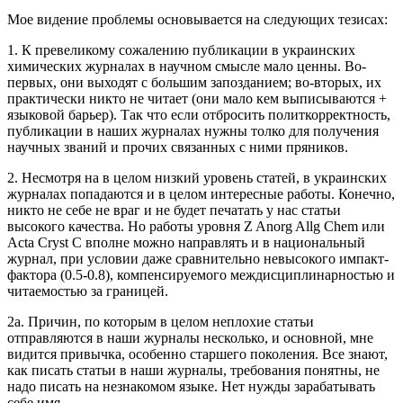
Мое видение проблемы основывается на следующих тезисах:
1. К превеликому сожалению публикации в украинских
химических журналах в научном смысле мало ценны. Во-
первых, они выходят с большим запозданием; во-вторых, их
практически никто не читает (они мало кем выписываются +
языковой барьер). Так что если отбросить политкорректность,
публикации в наших журналах нужны толко для получения
научных званий и прочих связанных с ними пряников.
2. Несмотря на в целом низкий уровень статей, в украинских
журналах попадаются и в целом интересные работы. Конечно,
никто не себе не враг и не будет печатать у нас статьи
высокого качества. Но работы уровня Z Anorg Allg Chem или
Acta Cryst C вполне можно направлять и в национальный
журнал, при условии даже сравнительно невысокого импакт-
фактора (0.5-0.8), компенсируемого междисциплинарностью и
читаемостью за границей.
2а. Причин, по которым в целом неплохие статьи
отправляются в наши журналы несколько, и основной, мне
видится привычка, особенно старшего поколения. Все знают,
как писать статьи в наши журналы, требования понятны, не
надо писать на незнакомом языке. Нет нужды зарабатывать
себе имя.