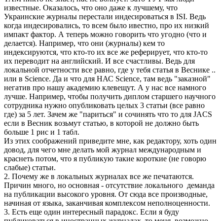
известные. Оказалось, что оно даже к лучшему, что
Украинские журналы перестали индесироваться в ISI. Ведь
когда индесировались, то всем было ивестно, про их низкий
импакт фактор. А теперь можно говорить что угодно (что и
делается). Например, что они (журналы) кем то
индексируются, что кто-то их все же реферирует, что кто-то
их переводит на английский. И все счастливы. Ведь для
локальной отчетности все равно, где у тебя статья в Веснике ..
или в Science. Да и что для НАС Science, там ведь "заказной"
негатив про нашу академию клевещут. А у нас все намного
лучше. Например, чтобы получить диплом старшего научного
сотрудника нужно опубликовать целых 3 статьи (все равно
где) за 5 лет. Зачем же "париться" и сочинять что то для JACS
если в Весник возьмут статью, в которой не должно быть
больше 1 рис и 1 табл.
Из этих соображений приведите мне, как редактору, хоть один
довод, для чего мне делать мой журнал международным и
краснеть потом, что я публикую такие короткие (не говорю
слабые) статьи.
2. Почему же в локальных журналах все же печатаются.
Причин много, но основная - отсутствие локального деманда
на публикации высокого уровня. От сюда все производные,
начиная от языка, заканчивая комплексом неполноценности.
3. Есть еще один интересный парадокс. Если я буду
публиковаться в иностранных журналах, то меня, возможно,