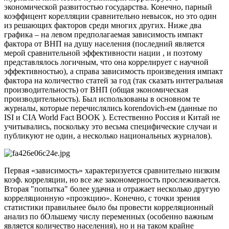
экономической развитостью государства. Конечно, парный
коэффицент корелляции сравнительно невысок, но это один
из решающих факторов среди многих других. Ниже два
графика – на левом предполагаемая зависимость импакт
фактора от ВНП на душу населения (последний является
мерой сравнительной эффективности нации , и поэтому
представлялось логичным, что она коррелирует с научной
эффективностью), а справа зависимость произведения импакт
фактора на количество статей за год (так сказать интегральная
производительность) от ВНП (общая экономическая
производительность). Был использованы в основном те
журналы, которые перечислялись korendovich-ем (данные по
ISI и CIA World Fact BOOK ). Естественно Россия и Китай не
учитывались, поскольку это весьма специфические случаи и
публикуют не один, а несколько национальных журналов).
Первая «зависимость» характеризуется сравнительно низким
коэф. корреляции, но все же закономерность прослеживается.
Вторая "попытка" более удачна и отражает несколько другую
корреляционную «проэкцию». Конечно, с точки зрения
статистики правильнее было бы провести корреляционный
анализ по бОльшему числу переменных (особенно важным
является количество населения), но и на таком крайне