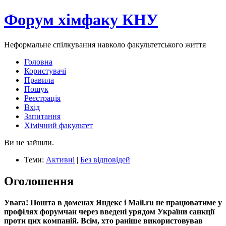
Форум хімфаку КНУ
Неформальне спілкування навколо факультетського життя
Головна
Користувачі
Правила
Пошук
Реєстрація
Вхід
Запитання
Хімічний факультет
Ви не зайшли.
Теми:
Активні
|
Без відповідей
Оголошення
Увага! Пошта в доменах Яндекс і Mail.ru не працюватиме у
профілях форумчан через введені урядом України санкції
проти цих компаній. Всім, хто раніше використовував