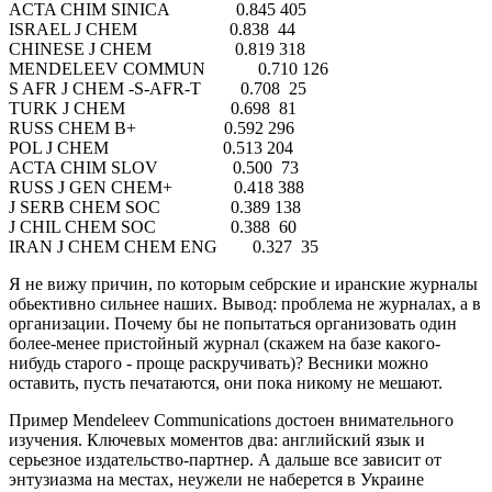
ACTA CHIM SINICA 0.845 405
ISRAEL J CHEM 0.838 44
CHINESE J CHEM 0.819 318
MENDELEEV COMMUN 0.710 126
S AFR J CHEM -S-AFR-T 0.708 25
TURK J CHEM 0.698 81
RUSS CHEM B+ 0.592 296
POL J CHEM 0.513 204
ACTA CHIM SLOV 0.500 73
RUSS J GEN CHEM+ 0.418 388
J SERB CHEM SOC 0.389 138
J CHIL CHEM SOC 0.388 60
IRAN J CHEM CHEM ENG 0.327 35
Я не вижу причин, по которым себрские и иранские журналы
обьективно сильнее наших. Вывод: проблема не журналах, а в
организации. Почему бы не попытаться организовать один
более-менее пристойный журнал (скажем на базе какого-
нибудь старого - проще раскручивать)? Весники можно
оставить, пусть печатаются, они пока никому не мешают.
Пример Mendeleev Communications достоен внимательного
изучения. Ключевых моментов два: английский язык и
серьезное издательство-партнер. А дальше все зависит от
энтузиазма на местах, неужели не наберется в Украине