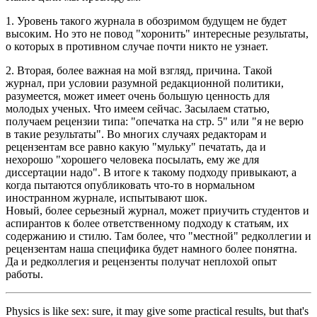
1. Уровень такого журнала в обозримом будущем не будет
высоким. Но это не повод "хоронить" интересные результаты,
о которых в противном случае почти никто не узнает.
2. Вторая, более важная на мой взгляд, причина. Такой
журнал, при условии разумной редакционной политики,
разумеется, может имеет очень большую ценность для
молодых ученых. Что имеем сейчас. Засылаем статью,
получаем рецензии типа: "опечатка на стр. 5" или "я не верю
в такие результаты". Во многих случаях редакторам и
рецензентам все равно какую "мульку" печатать, да и
нехорошо "хорошего человека посылать, ему же для
диссертации надо". В итоге к такому подходу привыкают, а
когда пытаются опубликовать что-то в нормальном
иностранном журнале, испытывают шок.
Новый, более серьезный журнал, может приучить студентов и
аспирантов к более ответственному подходу к статьям, их
содержанию и стилю. Там более, что "местной" редколлегии и
рецензентам наша специфика будет намного более понятна.
Да и редколлегия и рецензенты получат неплохой опыт
работы.
Physics is like sex: sure, it may give some practical results, but that's