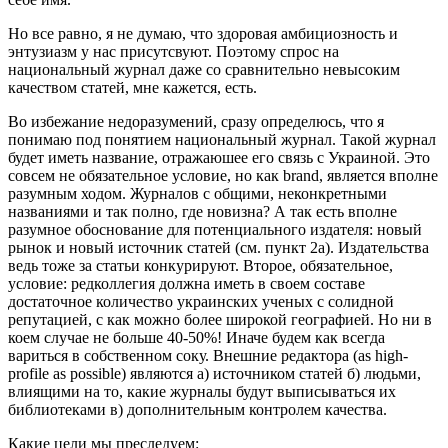
Но все равно, я не думаю, что здоровая амбициозность и
энтузиазм у нас присутсвуют. Поэтому спрос на
национальный журнал даже со сравнительно невысоким
качеством статей, мне кажется, есть.
Во избежание недоразумений, сразу определюсь, что я
понимаю под понятием национальный журнал. Такой журнал
будет иметь название, отражаюшее его связь с Украиной. Это
совсем не обязательное условие, но как brand, является вполне
разумным ходом. Журналов с общими, неконкретными
названиями и так полно, где новизна? А так есть вполне
разумное обоснование для потенциального издателя: новый
рынок и новый источник статей (см. пункт 2а). Издательства
ведь тоже за статьи конкурируют. Второе, обязательное,
условие: редколлегия должна иметь в своем составе
достаточное количество украинских ученых с солидной
репутацией, с как можно более широкой географией. Но ни в
коем случае не больше 40-50%! Иначе будем как всегда
вариться в собственном соку. Внешние редактора (as high-
profile as possible) являются а) источником статей б) людьми,
влиящими на то, какие журналы будут выписываться их
библиотеками в) дополнительным контролем качества.
Какие цели мы преследуем: