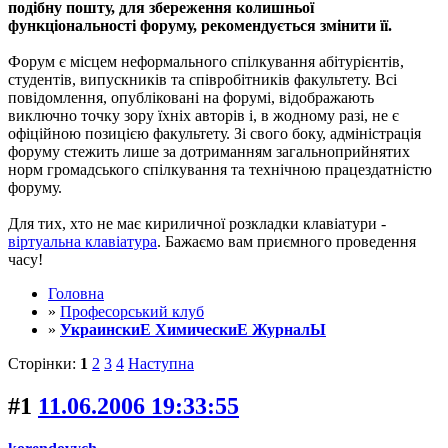
подібну пошту, для збереження колишньої
функціональності форуму, рекомендується змінити її.
Форум є місцем неформального спілкування абітурієнтів,
студентів, випускників та співробітників факультету. Всі
повідомлення, опубліковані на форумі, відображають
виключно точку зору їхніх авторів і, в жодному разі, не є
офіційною позицією факультету. Зі свого боку, адміністрація
форуму стежить лише за дотриманням загальноприйнятих
норм громадського спілкування та технічною працездатністю
форуму.
Для тих, хто не має кириличної розкладки клавіатури -
віртуальна клавіатура
. Бажаємо вам приємного проведення
часу!
Головна
»
Професорський клуб
»
УкраинскиЕ ХимическиЕ ЖурналЫ
Сторінки:
1
2
3
4
Наступна
#1
11.06.2006 19:33:55