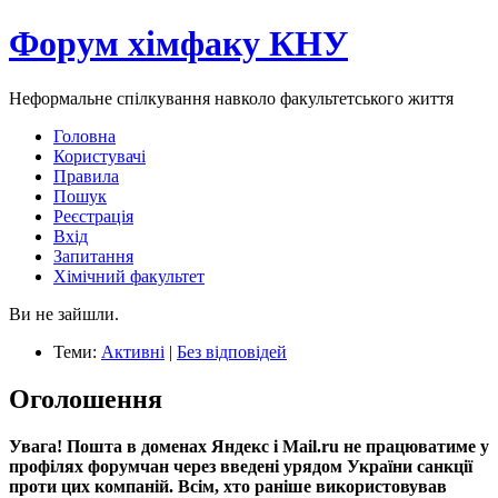
Форум хімфаку КНУ
Неформальне спілкування навколо факультетського життя
Головна
Користувачі
Правила
Пошук
Реєстрація
Вхід
Запитання
Хімічний факультет
Ви не зайшли.
Теми:
Активні
|
Без відповідей
Оголошення
Увага! Пошта в доменах Яндекс і Mail.ru не працюватиме у
профілях форумчан через введені урядом України санкції
проти цих компаній. Всім, хто раніше використовував