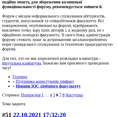
подібну пошту, для збереження колишньої
функціональності форуму, рекомендується змінити її.
Форум є місцем неформального спілкування абітурієнтів,
студентів, випускників та співробітників факультету. Всі
повідомлення, опубліковані на форумі, відображають
виключно точку зору їхніх авторів і, в жодному разі, не є
офіційною позицією факультету. Зі свого боку, адміністрація
форуму стежить лише за дотриманням загальноприйнятих
норм громадського спілкування та технічною працездатністю
форуму.
Для тих, хто не має кириличної розкладки клавіатури -
віртуальна клавіатура
. Бажаємо вам приємного проведення
часу!
Головна
»
Підтримка користувачів хімфаку
»
Новини ІОС хімічного факультету
Сторінки:
Попередня
1
…
4
5
6
7
8
Наступна
Тема закрита
#51
22.10.2021 17:32:20