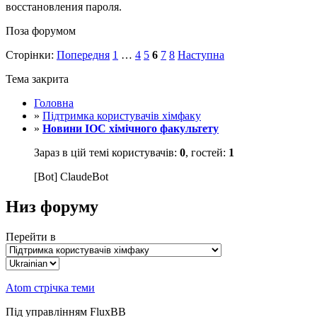
восстановления пароля.
Поза форумом
Сторінки:
Попередня
1
…
4
5
6
7
8
Наступна
Тема закрита
Головна
»
Підтримка користувачів хімфаку
»
Новини ІОС хімічного факультету
Зараз в цій темі користувачів:
0
, гостей:
1
[Bot] ClaudeBot
Низ форуму
Перейти в
Atom стрічка теми
Під управлінням FluxBB