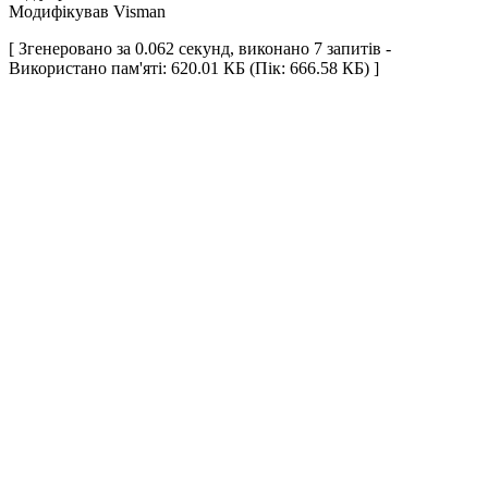
Модифікував Visman
[ Згенеровано за 0.062 секунд, виконано 7 запитів -
Використано пам'яті: 620.01 КБ (Пік: 666.58 КБ) ]